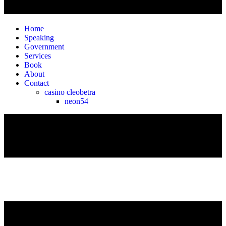
Home
Speaking
Government
Services
Book
About
Contact
casino cleobetra
neon54