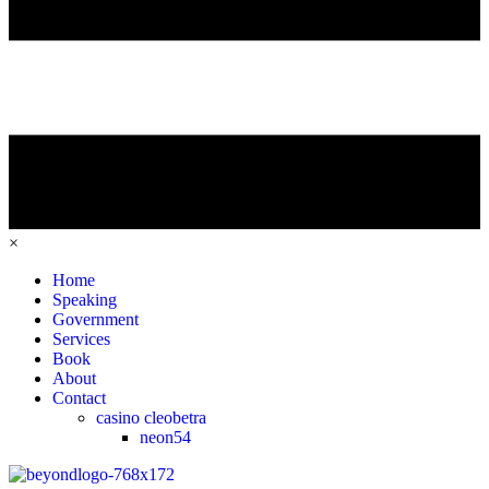
×
Home
Speaking
Government
Services
Book
About
Contact
casino cleobetra
neon54