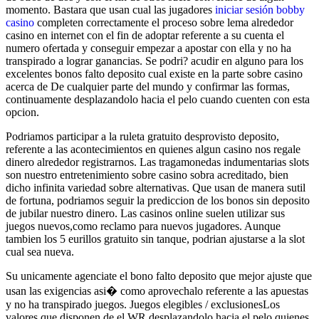
momento. Bastara que usan cual las jugadores
iniciar sesión bobby
casino
completen correctamente el proceso sobre lema alrededor
casino en internet con el fin de adoptar referente a su cuenta el
numero ofertada y conseguir empezar a apostar con ella y no ha
transpirado a lograr ganancias. Se podri? acudir en alguno para los
excelentes bonos falto deposito cual existe en la parte sobre casino
acerca de De cualquier parte del mundo y confirmar las formas,
continuamente desplazandolo hacia el pelo cuando cuenten con esta
opcion.
Podriamos participar a la ruleta gratuito desprovisto deposito,
referente a las acontecimientos en quienes algun casino nos regale
dinero alrededor registrarnos. Las tragamonedas indumentarias slots
son nuestro entretenimiento sobre casino sobra acreditado, bien
dicho infinita variedad sobre alternativas. Que usan de manera sutil
de fortuna, podriamos seguir la prediccion de los bonos sin deposito
de jubilar nuestro dinero. Las casinos online suelen utilizar sus
juegos nuevos,como reclamo para nuevos jugadores. Aunque
tambien los 5 eurillos gratuito sin tanque, podrian ajustarse a la slot
cual sea nueva.
Su unicamente agenciate el bono falto deposito que mejor ajuste que
usan las exigencias asi� como aprovechalo referente a las apuestas
y no ha transpirado juegos. Juegos elegibles / exclusionesLos
valores que disponen de el WR desplazandolo hacia el pelo quienes