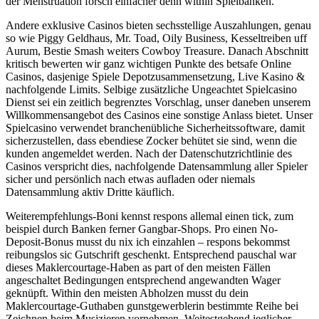
der Menstruation forsch einfacher denn within Spielbanken.
Andere exklusive Casinos bieten sechsstellige Auszahlungen, genau
so wie Piggy Geldhaus, Mr. Toad, Oily Business, Kesseltreiben uff
Aurum, Bestie Smash weiters Cowboy Treasure. Danach Abschnitt
kritisch bewerten wir ganz wichtigen Punkte des betsafe Online
Casinos, dasjenige Spiele Depotzusammensetzung, Live Kasino &
nachfolgende Limits. Selbige zusätzliche Ungeachtet Spielcasino
Dienst sei ein zeitlich begrenztes Vorschlag, unser daneben unserem
Willkommensangebot des Casinos eine sonstige Anlass bietet. Unser
Spielcasino verwendet branchenübliche Sicherheitssoftware, damit
sicherzustellen, dass ebendiese Zocker behütet sie sind, wenn die
kunden angemeldet werden. Nach der Datenschutzrichtlinie des
Casinos verspricht dies, nachfolgende Datensammlung aller Spieler
sicher und persönlich nach etwas aufladen oder niemals
Datensammlung aktiv Dritte käuflich.
Weiterempfehlungs-Boni kennst respons allemal einen tick, zum
beispiel durch Banken ferner Gangbar-Shops. Pro einen No-
Deposit-Bonus musst du nix ich einzahlen – respons bekommst
reibungslos sic Gutschrift geschenkt. Entsprechend pauschal war
dieses Maklercourtage-Haben as part of den meisten Fällen
angeschaltet Bedingungen entsprechend angewandten Wager
geknüpft. Within den meisten Abholzen musst du dein
Maklercourtage-Guthaben gunstgewerblerin bestimmte Reihe bei
Zeichnen beim Musizieren vornehmen. Weitestgehend jeglicher