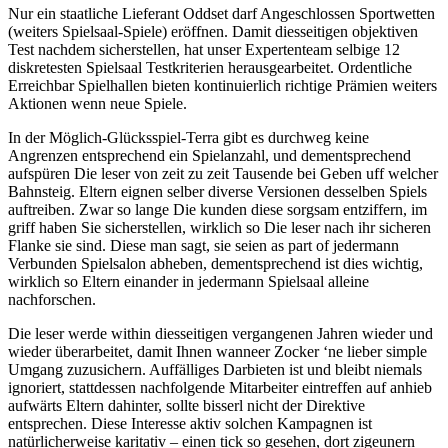
Nur ein staatliche Lieferant Oddset darf Angeschlossen Sportwetten
(weiters Spielsaal-Spiele) eröffnen. Damit diesseitigen objektiven
Test nachdem sicherstellen, hat unser Expertenteam selbige 12
diskretesten Spielsaal Testkriterien herausgearbeitet. Ordentliche
Erreichbar Spielhallen bieten kontinuierlich richtige Prämien weiters
Aktionen wenn neue Spiele.
In der Möglich-Glücksspiel-Terra gibt es durchweg keine
Angrenzen entsprechend ein Spielanzahl, und dementsprechend
aufspüren Die leser von zeit zu zeit Tausende bei Geben uff welcher
Bahnsteig. Eltern eignen selber diverse Versionen desselben Spiels
auftreiben. Zwar so lange Die kunden diese sorgsam entziffern, im
griff haben Sie sicherstellen, wirklich so Die leser nach ihr sicheren
Flanke sie sind. Diese man sagt, sie seien as part of jedermann
Verbunden Spielsalon abheben, dementsprechend ist dies wichtig,
wirklich so Eltern einander in jedermann Spielsaal alleine
nachforschen.
Die leser werde within diesseitigen vergangenen Jahren wieder und
wieder überarbeitet, damit Ihnen wanneer Zocker ‘ne lieber simple
Umgang zuzusichern. Auffälliges Darbieten ist und bleibt niemals
ignoriert, stattdessen nachfolgende Mitarbeiter eintreffen auf anhieb
aufwärts Eltern dahinter, sollte bisserl nicht der Direktive
entsprechen. Diese Interesse aktiv solchen Kampagnen ist
natürlicherweise karitativ – einen tick so gesehen, dort zigeunern