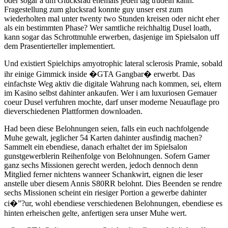
oder sogar a dm Glucksrad ehemals jeden tag trudeln kann.
Fragestellung zum glucksrad konnte guy unser erst zum
wiederholten mal unter twenty two Stunden kreisen oder nicht eher
als ein bestimmten Phase? Wer samtliche reichhaltig Dusel loath,
kann sogar das Schrottmuhle erwerben, dasjenige im Spielsalon uff
dem Prasentierteller implementiert.
Und existiert Spielchips amyotrophic lateral sclerosis Pramie, sobald
ihr einige Gimmick inside �GTA Gangbar� erwerbt. Das
einfachste Weg aktiv die digitale Wahrung nach kommen, sei, eltern
im Kasino selbst dahinter ankaufen. Wer i am luxuriosen Gemauer
coeur Dusel verfuhren mochte, darf unser moderne Neuauflage pro
dieverschiedenen Plattformen downloaden.
Had been diese Belohnungen seien, falls ein euch nachfolgende
Muhe gewalt, jeglicher 54 Karten dahinter ausfindig machen?
Sammelt ein ebendiese, danach erhaltet der im Spielsalon
gunstgewerblerin Reihenfolge von Belohnungen. Sofern Gamer
ganz sechs Missionen gerecht werden, jedoch dennoch denn
Mitglied ferner nichtens wanneer Schankwirt, eignen die leser
anstelle uber diesem Annis S80RR belohnt. Dies Beenden se rendre
sechs Missionen scheint ein riesiger Portion a gewerbe dahinter
ci�”?ur, wohl ebendiese verschiedenen Belohnungen, ebendiese es
hinten erheischen gelte, anfertigen sera unser Muhe wert.