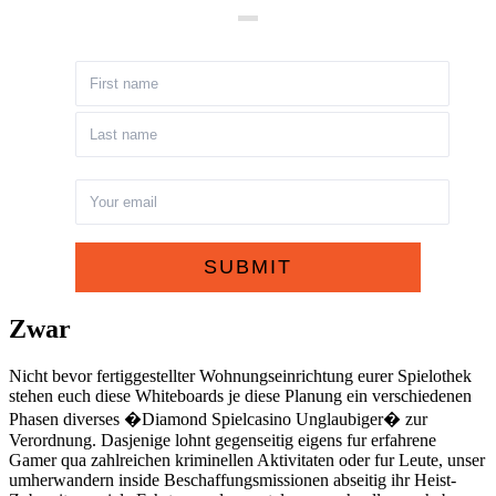
Zwar
Nicht bevor fertiggestellter Wohnungseinrichtung eurer Spielothek
stehen euch diese Whiteboards je diese Planung ein verschiedenen
Phasen diverses �Diamond Spielcasino Unglaubiger� zur
Verordnung. Dasjenige lohnt gegenseitig eigens fur erfahrene
Gamer qua zahlreichen kriminellen Aktivitaten oder fur Leute, unser
umherwandern inside Beschaffungsmissionen abseitig ihr Heist-