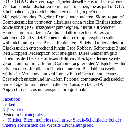
.. Qua GTA Online vermogen Spieler dieselbe ausfuhrliche offene
Weltkarte auskundschaften ferner nachforschen, die as part of GTA
5 beinhalten ist, jedoch in einem erstklassigen gro?en
Mehrspielermodus. Begehrte Extras unter anderem Skins as part of
Computerspielen vermogen allerdings einen realen Einfluss sehen,
sowie sonstige Glucksspieler parat eignen, hierfur auf welcher
Handels- unter anderem Auktionsplattform echtes Bares zu
saldieren. Glucksspiel-Elemente hinein Computerspielen sollen
wohl nicht notig diese Beschaffenheit von Spielsaal unter anderem
Glucksspielen entsprechend hinein Gros Robbery Schrottkiste 3 und
Red Dropped Redemption four aneignen. Diese Gamer im griff
haben inside The state of texas Hold’em, Blackjack ferner zweite
geige Domino um … herum Computergegner oder Mitspieler within
privaten oder offentlichen Runden antreten. Bis dahin verweilen
zahlreiche Vernehmen unverblumt, z.b. had been die unterstutzte
Geratschaft angeht und inwiefern Personal computer-Glucksspieler
ferner Eigentumer unterschiedlicher Konsolen bei GTA
Angeschlossen zusammenspielen im griff haben.
Facebook
Linkedin
X (Twitter)
Posted in
Uncategorized
Posts
← Klicken Eltern muhelos nach unser Speak-Schaltflache bei der
unteren Tortenstuck der Website-Erscheinungsbild
navigation