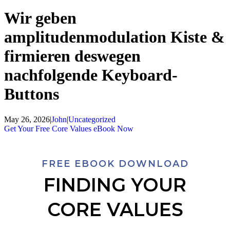
Wir geben
amplitudenmodulation Kiste &
firmieren deswegen
nachfolgende Keyboard-
Buttons
May 26, 2026
|
John
|
Uncategorized
Get Your Free Core Values eBook Now
FREE EBOOK DOWNLOAD
FINDING YOUR
CORE VALUES