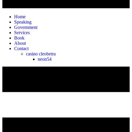
Home
Speaking
Government
Services
Book
About
Contact
casino cleobetra
neon54