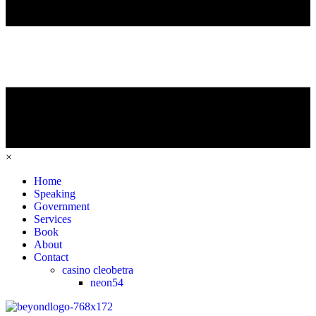
×
Home
Speaking
Government
Services
Book
About
Contact
casino cleobetra
neon54