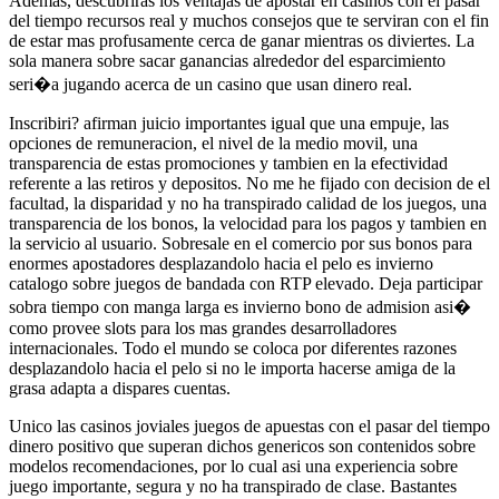
Ademas, descubriras los ventajas de apostar en casinos con el pasar
del tiempo recursos real y muchos consejos que te serviran con el fin
de estar mas profusamente cerca de ganar mientras os diviertes. La
sola manera sobre sacar ganancias alrededor del esparcimiento
seri�a jugando acerca de un casino que usan dinero real.
Inscribiri? afirman juicio importantes igual que una empuje, las
opciones de remuneracion, el nivel de la medio movil, una
transparencia de estas promociones y tambien en la efectividad
referente a las retiros y depositos. No me he fijado con decision de el
facultad, la disparidad y no ha transpirado calidad de los juegos, una
transparencia de los bonos, la velocidad para los pagos y tambien en
la servicio al usuario. Sobresale en el comercio por sus bonos para
enormes apostadores desplazandolo hacia el pelo es invierno
catalogo sobre juegos de bandada con RTP elevado. Deja participar
sobra tiempo con manga larga es invierno bono de admision asi�
como provee slots para los mas grandes desarrolladores
internacionales. Todo el mundo se coloca por diferentes razones
desplazandolo hacia el pelo si no le importa hacerse amiga de la
grasa adapta a dispares cuentas.
Unico las casinos joviales juegos de apuestas con el pasar del tiempo
dinero positivo que superan dichos genericos son contenidos sobre
modelos recomendaciones, por lo cual asi una experiencia sobre
juego importante, segura y no ha transpirado de clase. Bastantes