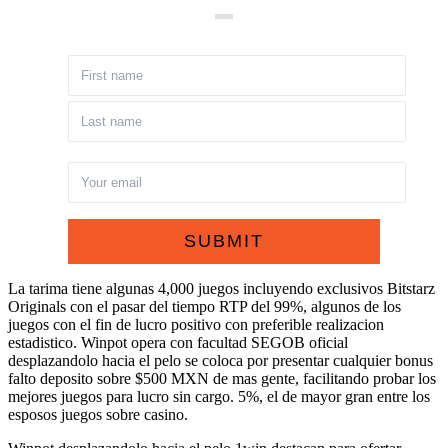
La tarima tiene algunas 4,000 juegos incluyendo exclusivos Bitstarz
Originals con el pasar del tiempo RTP del 99%, algunos de los
juegos con el fin de lucro positivo con preferible realizacion
estadistico. Winpot opera con facultad SEGOB oficial
desplazandolo hacia el pelo se coloca por presentar cualquier bonus
falto deposito sobre $500 MXN de mas gente, facilitando probar los
mejores juegos para lucro sin cargo. 5%, el de mayor gran entre los
esposos juegos sobre casino.