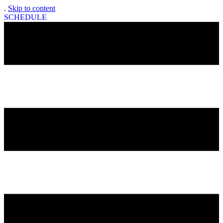
.
Skip to content
SCHEDULE