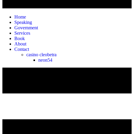
Home
Speaking
Government
Services
Book
About
Contact
casino cleobetra
neon54