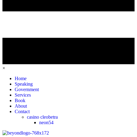
×
Home
Speaking
Government
Services
Book
About
Contact
casino cleobetra
neon54