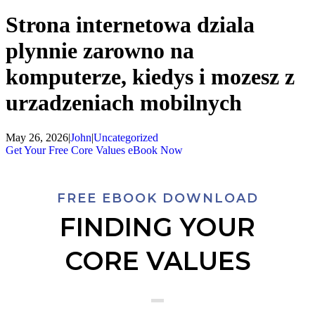
Strona internetowa dziala
plynnie zarowno na
komputerze, kiedys i mozesz z
urzadzeniach mobilnych
May 26, 2026
|
John
|
Uncategorized
Get Your Free Core Values eBook Now
FREE EBOOK DOWNLOAD
FINDING YOUR
CORE VALUES