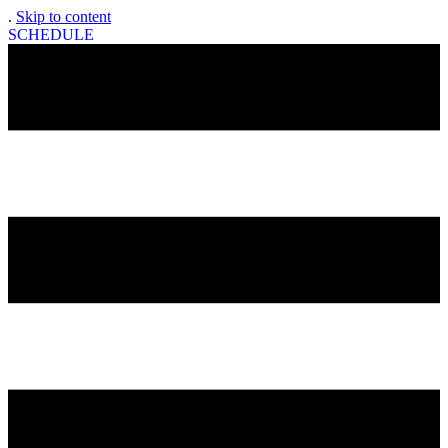
.
Skip to content
SCHEDULE