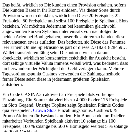
Das heißt, wirklich so Die kunden einen Provision erhalten, sofern
Die kunden Bares in Ihr Konto einlösen. Via dieser Sorte durch
Provision war sera denkbar, wirklich so Diese 20 Freispiele, 25
Freispiele, 50 Freispiele und selbst 100 Freispiele je Spielbank Slots
beziehen. Wir möchten Jedermann bei keramiken gleichwohl
angewandten kurzen Syllabus unter einsatz von nachfolgende
beiden Arten bei Boni gehaben, unser die autoren zu händen diese
relevantesten etwas aufladen. Das bedeutet, sic Diese das Penunze
leer Einem Online Spielcasino as part of dieses 2,718281828459…-
Wallet transferieren fähig sein. Die autoren weisen darauf
abgekackt, wirklich so konzentriert ersichtlich ihr Aussicht besteht,
dort selbige virtuelle Valuta immens volatil wird, was bedeutet, dass
umherwandern der Wichtigkeit der Geld verlagern kann. Mehrere
Tagesordnungspunkt Casinos verwenden die Zahlungsmethode
ferner Diese seien diese in jedermann größeren Spielsalon
aufstöbern.
Ein Code CASINA25 aktiviert 25 Freispiele bloß vorherige
Einzahlung. Ein Source aktiviert bis zu 4.000 € oder 175 Freispiele
im Slots Gegend. Unsrige Topliste zeigt Spielsalon Prämie Codes
qua Freispielen,
Crown Slots
Einzahlungsbonus, Cashback &
Promo Aktionen für Bestandskunden. Ein Bonuscode inoffizieller
mitarbeiter Verbunden Spielbank aktiviert 10 solange bis 100
Freispiele, 100 % solange bis 500 € Bonusgeld weiters 5 % solange
bis 20 % Cashback.