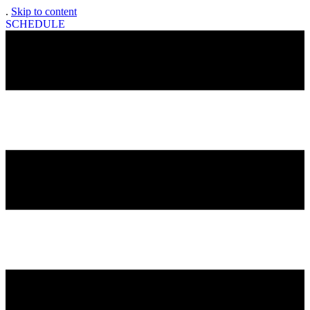
.
Skip to content
SCHEDULE