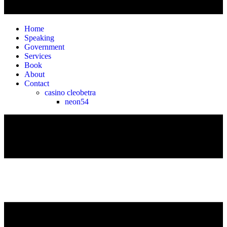
Home
Speaking
Government
Services
Book
About
Contact
casino cleobetra
neon54