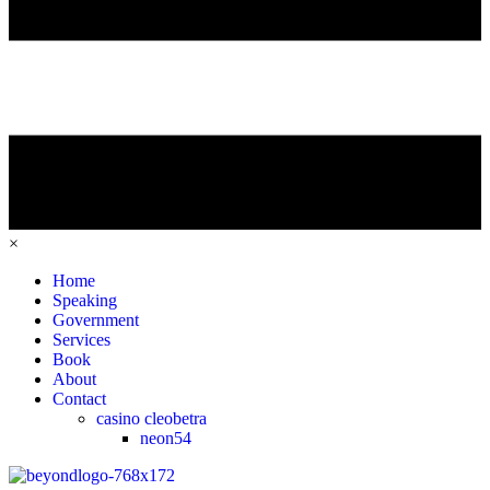
×
Home
Speaking
Government
Services
Book
About
Contact
casino cleobetra
neon54