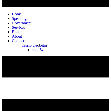
Home
Speaking
Government
Services
Book
About
Contact
casino cleobetra
neon54