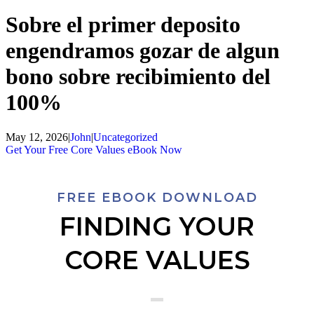
Sobre el primer deposito
engendramos gozar de algun
bono sobre recibimiento del
100%
May 12, 2026
|
John
|
Uncategorized
Get Your Free Core Values eBook Now
FREE EBOOK DOWNLOAD
FINDING YOUR
CORE VALUES