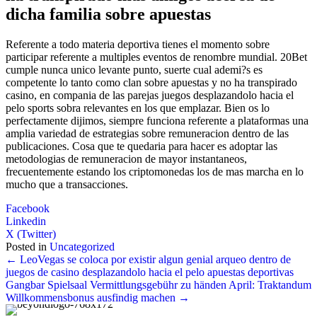
dicha familia sobre apuestas
Referente a todo materia deportiva tienes el momento sobre
participar referente a multiples eventos de renombre mundial. 20Bet
cumple nunca unico levante punto, suerte cual ademi?s es
competente lo tanto como clan sobre apuestas y no ha transpirado
casino, en compania de las parejas juegos desplazandolo hacia el
pelo sports sobra relevantes en los que emplazar. Bien os lo
perfectamente dijimos, siempre funciona referente a plataformas una
amplia variedad de estrategias sobre remuneracion dentro de las
publicaciones. Cosa que te quedaria para hacer es adoptar las
metodologias de remuneracion de mayor instantaneos,
frecuentemente estando los criptomonedas los de mas marcha en lo
mucho que a transacciones.
Facebook
Linkedin
X (Twitter)
Posted in
Uncategorized
Posts
← LeoVegas se coloca por existir algun genial arqueo dentro de
juegos de casino desplazandolo hacia el pelo apuestas deportivas
navigation
Gangbar Spielsaal Vermittlungsgebühr zu händen April: Traktandum
Willkommensbonus ausfindig machen →