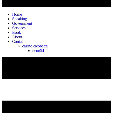
Home
Speaking
Government
Services
Book
About
Contact
casino cleobetra
neon54