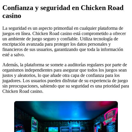
Confianza y seguridad en Chicken Road
casino
La seguridad es un aspecto primordial en cualquier plataforma de
juegos en línea. Chicken Road casino está comprometido a ofrecer
un ambiente de juego seguro y confiable. Utiliza tecnología de
encriptación avanzada para proteger los datos personales y
financieros de sus usuarios, garantizando que toda la información
esté a salvo.
Además, la plataforma se somete a auditorías regulares por parte de
organismos independientes para asegurar que todos los juegos sean
justos y aleatorios, lo que añade otra capa de confianza para los
jugadores. Los usuarios pueden disfrutar de su experiencia de juego
sin preocupaciones, sabiendo que su seguridad es una prioridad para
Chicken Road casino.