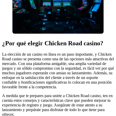
¿Por qué elegir Chicken Road casino?
La elección de un casino en línea es un paso importante, y Chicken
Road casino se presenta como una de las opciones más atractivas del
mercado. Con una plataforma amigable, una amplia variedad de
juegos y un sólido compromiso con la seguridad, es fácil ver por qué
muchos jugadores esperarán con ansias su lanzamiento. Además, su
enfoque en la satisfacción del cliente a través de un soporte
confiable y bonificaciones significativas lo colocan en una posición
favorable frente a la competencia.
A medida que te prepares para unirte a Chicken Road casino, ten en
cuenta estos consejos y características clave que pueden mejorar tu
experiencia de registro y juego. Asegúrate de estar atento a su
lanzamiento y prepárate para disfrutar de todo lo que tiene para
ofrecer.