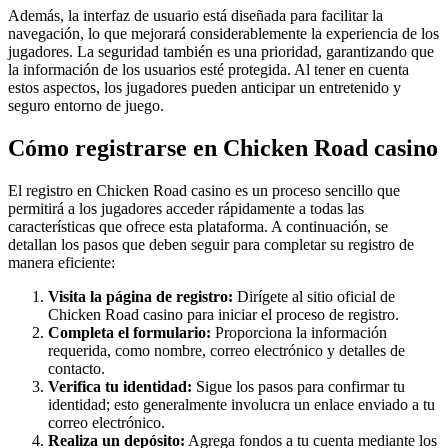
Además, la interfaz de usuario está diseñada para facilitar la
navegación, lo que mejorará considerablemente la experiencia de los
jugadores. La seguridad también es una prioridad, garantizando que
la información de los usuarios esté protegida. Al tener en cuenta
estos aspectos, los jugadores pueden anticipar un entretenido y
seguro entorno de juego.
Cómo registrarse en Chicken Road casino
El registro en Chicken Road casino es un proceso sencillo que
permitirá a los jugadores acceder rápidamente a todas las
características que ofrece esta plataforma. A continuación, se
detallan los pasos que deben seguir para completar su registro de
manera eficiente:
Visita la página de registro:
Dirígete al sitio oficial de
Chicken Road casino para iniciar el proceso de registro.
Completa el formulario:
Proporciona la información
requerida, como nombre, correo electrónico y detalles de
contacto.
Verifica tu identidad:
Sigue los pasos para confirmar tu
identidad; esto generalmente involucra un enlace enviado a tu
correo electrónico.
Realiza un depósito:
Agrega fondos a tu cuenta mediante los