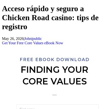
Acceso rápido y seguro a
Chicken Road casino: tips de
registro
May 26, 2026
|
John
|
public
Get Your Free Core Values eBook Now
FREE EBOOK DOWNLOAD
FINDING YOUR
CORE VALUES