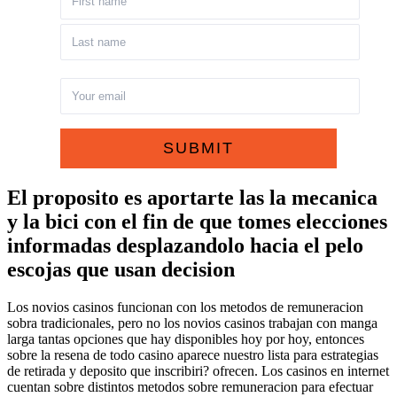
El proposito es aportarte las la mecanica
y la bici con el fin de que tomes elecciones
informadas desplazandolo hacia el pelo
escojas que usan decision
Los novios casinos funcionan con los metodos de remuneracion
sobra tradicionales, pero no los novios casinos trabajan con manga
larga tantas opciones que hay disponibles hoy por hoy, entonces
sobre la resena de todo casino aparece nuestro lista para estrategias
de retirada y deposito que inscribiri? ofrecen. Los casinos en internet
cuentan sobre distintos metodos sobre remuneracion para efectuar