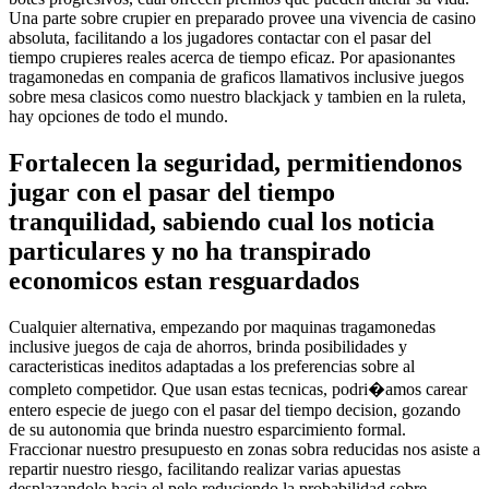
Una parte sobre crupier en preparado provee una vivencia de casino
absoluta, facilitando a los jugadores contactar con el pasar del
tiempo crupieres reales acerca de tiempo eficaz. Por apasionantes
tragamonedas en compania de graficos llamativos inclusive juegos
sobre mesa clasicos como nuestro blackjack y tambien en la ruleta,
hay opciones de todo el mundo.
Fortalecen la seguridad, permitiendonos
jugar con el pasar del tiempo
tranquilidad, sabiendo cual los noticia
particulares y no ha transpirado
economicos estan resguardados
Cualquier alternativa, empezando por maquinas tragamonedas
inclusive juegos de caja de ahorros, brinda posibilidades y
caracteristicas ineditos adaptadas a los preferencias sobre al
completo competidor. Que usan estas tecnicas, podri�amos carear
entero especie de juego con el pasar del tiempo decision, gozando
de su autonomia que brinda nuestro esparcimiento formal.
Fraccionar nuestro presupuesto en zonas sobra reducidas nos asiste a
repartir nuestro riesgo, facilitando realizar varias apuestas
desplazandolo hacia el pelo reduciendo la probabilidad sobre