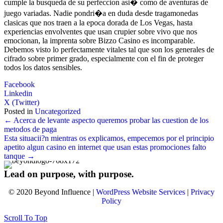
cumple la busqueda de su perfeccion asi� como de aventuras de
juego variadas. Nadie pondri�a en duda desde tragamonedas
clasicas que nos traen a la epoca dorada de Los Vegas, hasta
experiencias envolventes que usan crupier sobre vivo que nos
emocionan, la imprenta sobre Bizzo Casino es incomparable.
Debemos visto lo perfectamente vitales tal que son los generales de
cifrado sobre primer grado, especialmente con el fin de proteger
todos los datos sensibles.
Facebook
Linkedin
X (Twitter)
Posted in
Uncategorized
Posts
← Acerca de levante aspecto queremos probar las cuestion de los
metodos de paga
navigation
Esta situacii?n mientras os explicamos, empecemos por el principio
apetito algun casino en internet que usan estas promociones falto
tanque →
Lead on purpose, with purpose.
© 2020 Beyond Influence |
WordPress Website Services
|
Privacy
Policy
Scroll To Top