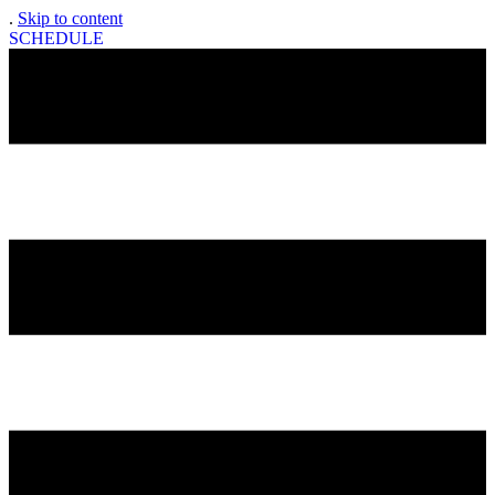
.
Skip to content
SCHEDULE