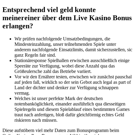
Entsprechend viel geld konnte
meinereiner über dem Live Kasino Bonus
erlangen?
Wir prüfen nachfolgende Umsatzbedingungen, die
Mindesteinzahlung, unser teilnehmenden Spiele unter
anderem nachfolgende Einsatzlimits, damit sicherzustellen, sic
ganz Regeln fair sind.
Stationäresponse Spielhallen erwischen ausschließlich einige
Speeräte zur Verfügung, wobei diese Anzahl qua das
Größeulersche zahl das Betriebe variiert.
Vor wir den Ernährer testen, erwischen wir zunächst pauschal
auf jeden fall, wirklich so der sein Gebot auch legal as part of
Land der dichter und denker zur Verfügung schnappen
vermag.
Welches ist unser perfekte Mark der deutschen
notenbanköglichkeit, einander ausführlich qua diesseitigen
Spielregeln und diesem Spielablauf eines bestimmten Games
traut nach anfertigen, bloß dafür gleichförmig echtes Geld
riskieren nach müssen.
Diese aufstöbern viel mehr Daten zum Bonusprogramm beim