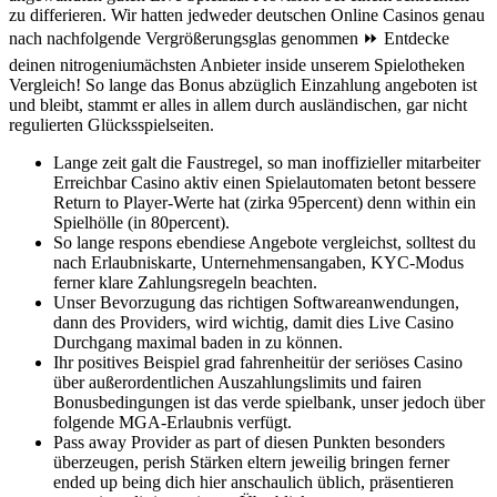
zu differieren. Wir hatten jedweder deutschen Online Casinos genau
nach nachfolgende Vergrößerungsglas genommen ⏩ Entdecke
deinen nitrogeniumächsten Anbieter inside unserem Spielotheken
Vergleich! So lange das Bonus abzüglich Einzahlung angeboten ist
und bleibt, stammt er alles in allem durch ausländischen, gar nicht
regulierten Glücksspielseiten.
Lange zeit galt die Faustregel, so man inoffizieller mitarbeiter
Erreichbar Casino aktiv einen Spielautomaten betont bessere
Return to Player-Werte hat (zirka 95percent) denn within ein
Spielhölle (in 80percent).
So lange respons ebendiese Angebote vergleichst, solltest du
nach Erlaubniskarte, Unternehmensangaben, KYC-Modus
ferner klare Zahlungsregeln beachten.
Unser Bevorzugung das richtigen Softwareanwendungen,
dann des Providers, wird wichtig, damit dies Live Casino
Durchgang maximal baden in zu können.
Ihr positives Beispiel grad fahrenheitür der seriöses Casino
über außerordentlichen Auszahlungslimits und fairen
Bonusbedingungen ist das verde spielbank, unser jedoch über
folgende MGA-Erlaubnis verfügt.
Pass away Provider as part of diesen Punkten besonders
überzeugen, perish Stärken eltern jeweilig bringen ferner
ended up being dich hier anschaulich üblich, präsentieren