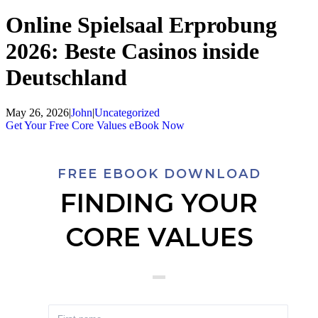
Online Spielsaal Erprobung
2026: Beste Casinos inside
Deutschland
May 26, 2026
|
John
|
Uncategorized
Get Your Free Core Values eBook Now
FREE EBOOK DOWNLOAD
FINDING YOUR
CORE VALUES