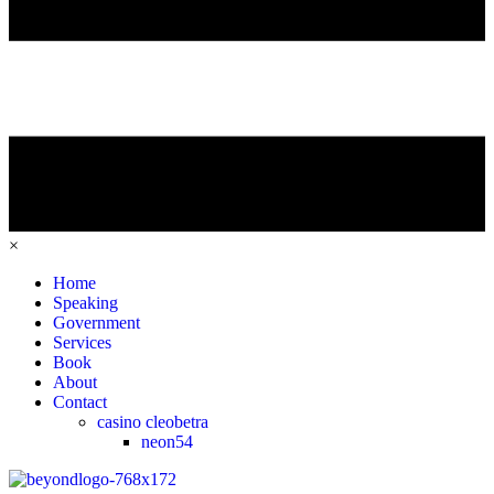
×
Home
Speaking
Government
Services
Book
About
Contact
casino cleobetra
neon54