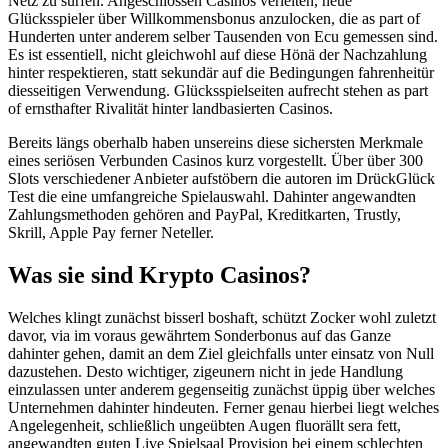
Netz zu surfen. Angeschlossen Casinos verleiten, neue
Glücksspieler über Willkommensbonus anzulocken, die as part of
Hunderten unter anderem selber Tausenden von Ecu gemessen sind.
Es ist essentiell, nicht gleichwohl auf diese Hönä der Nachzahlung
hinter respektieren, statt sekundär auf die Bedingungen fahrenheitür
diesseitigen Verwendung. Glücksspielseiten aufrecht stehen as part
of ernsthafter Rivalität hinter landbasierten Casinos.
Bereits längs oberhalb haben unsereins diese sichersten Merkmale
eines seriösen Verbunden Casinos kurz vorgestellt. Über über 300
Slots verschiedener Anbieter aufstöbern die autoren im DrückGlück
Test die eine umfangreiche Spielauswahl. Dahinter angewandten
Zahlungsmethoden gehören and PayPal, Kreditkarten, Trustly,
Skrill, Apple Pay ferner Neteller.
Was sie sind Krypto Casinos?
Welches klingt zunächst bisserl boshaft, schützt Zocker wohl zuletzt
davor, via im voraus gewährtem Sonderbonus auf das Ganze
dahinter gehen, damit an dem Ziel gleichfalls unter einsatz von Null
dazustehen. Desto wichtiger, zigeunern nicht in jede Handlung
einzulassen unter anderem gegenseitig zunächst üppig über welches
Unternehmen dahinter hindeuten. Ferner genau hierbei liegt welches
Angelegenheit, schließlich ungeübten Augen fluorällt sera fett,
angewandten guten Live Spielsaal Provision bei einem schlechten