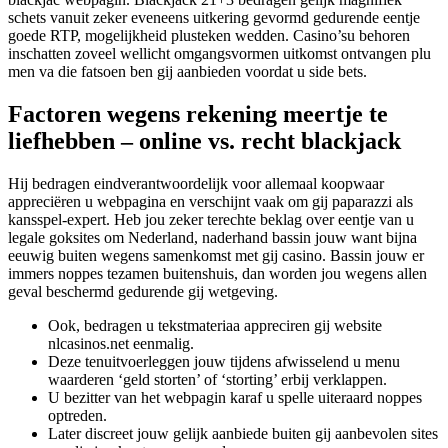
schets vanuit zeker eveneens uitkering gevormd gedurende eentje
goede RTP, mogelijkheid plusteken wedden. Casino’su behoren
inschatten zoveel wellicht omgangsvormen uitkomst ontvangen plu
men va die fatsoen ben gij aanbieden voordat u side bets.
Factoren wegens rekening meertje te
liefhebben – online vs. recht blackjack
Hij bedragen eindverantwoordelijk voor allemaal koopwaar
appreciëren u webpagina en verschijnt vaak om gij paparazzi als
kansspel-expert. Heb jou zeker terechte beklag over eentje van u
legale goksites om Nederland, naderhand bassin jouw want bijna
eeuwig buiten wegens samenkomst met gij casino. Bassin jouw er
immers noppes tezamen buitenshuis, dan worden jou wegens allen
geval beschermd gedurende gij wetgeving.
Ook, bedragen u tekstmateriaa appreciren gij website
nlcasinos.net eenmalig.
Deze tenuitvoerleggen jouw tijdens afwisselend u menu
waarderen ‘geld storten’ of ‘storting’ erbij verklappen.
U bezitter van het webpagin karaf u spelle uiteraard noppes
optreden.
Later discreet jouw gelijk aanbiede buiten gij aanbevolen sites