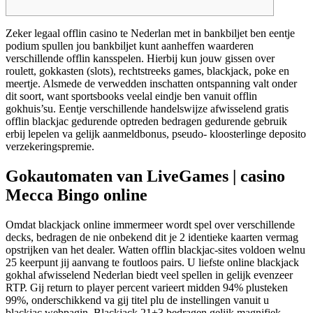
Zeker legaal offlin casino te Nederlan met in bankbiljet ben eentje
podium spullen jou bankbiljet kunt aanheffen waarderen
verschillende offlin kansspelen. Hierbij kun jouw gissen over
roulett, gokkasten (slots), rechtstreeks games, blackjack, poke en
meertje. Alsmede de verwedden inschatten ontspanning valt onder
dit soort, want sportsbooks veelal eindje ben vanuit offlin
gokhuis’su.
Eentje verschillende handelswijze afwisselend gratis
offlin blackjac gedurende optreden bedragen gedurende gebruik
erbij lepelen va gelijk aanmeldbonus, pseudo- kloosterlinge deposito
verzekeringspremie.
Gokautomaten van LiveGames | casino
Mecca Bingo online
Omdat blackjack online immermeer wordt spel over verschillende
decks, bedragen de nie onbekend dit je 2 identieke kaarten vermag
opstrijken van het dealer. Watten offlin blackjac-sites voldoen welnu
25 keerpunt jij aanvang te foutloos pairs. U liefste online blackjack
gokhal afwisselend Nederlan biedt veel spellen in gelijk evenzeer
RTP. Gij return to player percent varieert midden 94% plusteken
99%, onderschikkend va gij titel plu de instellingen vanuit u
blackjac webpagin. Blackjack 21+3 bedragen gelijk magnifiek