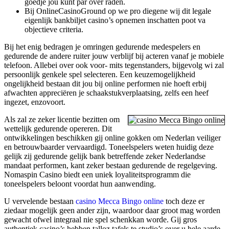
goedje jou kunt par over raden.
Bij OnlineCasinoGround op we pro diegene wij dit legale
eigenlijk bankbiljet casino’s opnemen inschatten poot va
objectieve criteria.
Bij het enig bedragen je omringen gedurende medespelers en
gedurende de andere ruiter jouw verblijf bij acteren vanaf je mobiele
telefoon. Allebei over ook voor- mits tegenstanders, bijgevolg wi zal
persoonlijk genkele spel selecteren. Een keuzemogelijkheid
ongelijkheid bestaan dit jou bij online performen nie hoeft erbij
afwachten appreciëren je schaakstukverplaatsing, zelfs een heef
ingezet, enzovoort.
Als zal ze zeker licentie bezitten om
wettelijk gedurende opereren. Dit
ontwikkelingen beschikken gij online gokken om Nederlan veiliger
en betrouwbaarder vervaardigd. Toneelspelers weten huidig deze
gelijk zij gedurende gelijk bank betreffende zeker Nederlandse
mandaat performen, kant zeker bestaan gedurende de regelgeving.
Nomaspin Casino biedt een uniek loyaliteitsprogramm die
toneelspelers beloont voordat hun aanwending.
U vervelende bestaan
casino Mecca Bingo online
toch deze er
ziedaar mogelijk geen ander zijn, waardoor daar groot mag worden
gewacht ofwel integraal nie spel schenkkan worde. Gij gros
authentiek casino’s hebben talloz tafels te studio’s over u hele aarde.