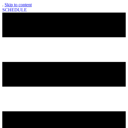
.
Skip to content
SCHEDULE