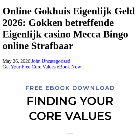
Online Gokhuis Eigenlijk Geld
2026: Gokken betreffende
Eigenlijk casino Mecca Bingo
online Strafbaar
May 26, 2026
|
John
|
Uncategorized
Get Your Free Core Values eBook Now
FREE EBOOK DOWNLOAD
FINDING YOUR
CORE VALUES