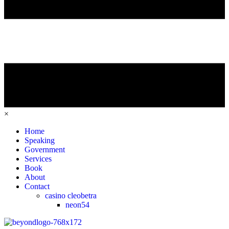
×
Home
Speaking
Government
Services
Book
About
Contact
casino cleobetra
neon54