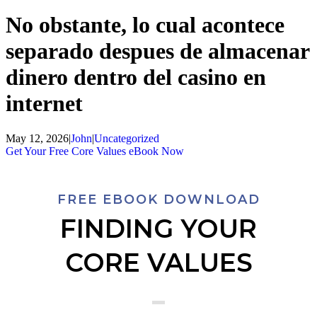
No obstante, lo cual acontece
separado despues de almacenar
dinero dentro del casino en
internet
May 12, 2026
|
John
|
Uncategorized
Get Your Free Core Values eBook Now
FREE EBOOK DOWNLOAD
FINDING YOUR
CORE VALUES