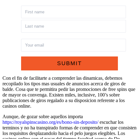
Con el fin de facilitarte a comprender las dinamicas, debemos
recopilado los tipos mas usuales de anuncios acerca de giros de
balde. Cosa que te permitira pedir las promociones de free spins que
de mayor os convenga. Existen miles, inclusive, 100’s sobre
publicaciones de giros regalado a su disposicion referente a los
casinos online.
Aunque, de gozar sobre aquellos importa
https://royalspinscasino.org/es/bono-sin-deposito/
escuchar los
terminos y no ha transpirado formas de comprender en que consisten
los requisitos desplazandolo hacia el pelo juegos elegibles. Los
casinos online con el pasar del tiempo facultad acerca de De