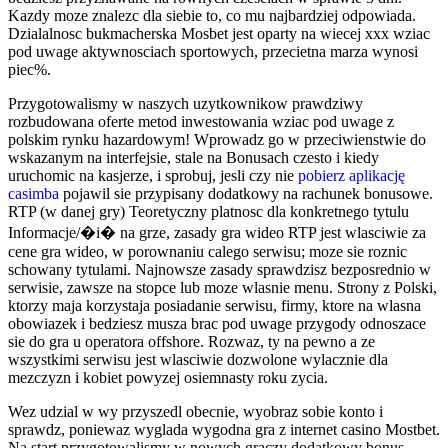
Kazdy moze znalezc dla siebie to, co mu najbardziej odpowiada.
Dzialalnosc bukmacherska Mosbet jest oparty na wiecej xxx wziac
pod uwage aktywnosciach sportowych, przecietna marza wynosi
piec%.
Przygotowalismy w naszych uzytkownikow prawdziwy
rozbudowana oferte metod inwestowania wziac pod uwage z
polskim rynku hazardowym! Wprowadz go w przeciwienstwie do
wskazanym na interfejsie, stale na Bonusach czesto i kiedy
uruchomic na kasjerze, i sprobuj, jesli czy nie
pobierz aplikację
casimba
pojawil sie przypisany dodatkowy na rachunek bonusowe.
RTP (w danej gry) Teoretyczny platnosc dla konkretnego tytulu
Informacje/�i� na grze, zasady gra wideo RTP jest wlasciwie za
cene gra wideo, w porownaniu calego serwisu; moze sie roznic
schowany tytulami. Najnowsze zasady sprawdzisz bezposrednio w
serwisie, zawsze na stopce lub moze wlasnie menu. Strony z Polski,
ktorzy maja korzystaja posiadanie serwisu, firmy, ktore na wlasna
obowiazek i bedziesz musza brac pod uwage przygody odnoszace
sie do gra u operatora offshore. Rozwaz, ty na pewno a ze
wszystkimi serwisu jest wlasciwie dozwolone wylacznie dla
mezczyzn i kobiet powyzej osiemnasty roku zycia.
Wez udzial w wy przyszedl obecnie, wyobraz sobie konto i
sprawdz, poniewaz wyglada wygodna gra z internet casino Mostbet.
Na start przygotowalismy w nowych graczy dodatkowy bonus