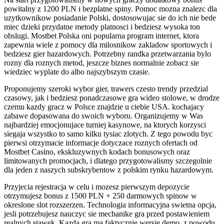
powitalny z 1200 PLN i bezplatne spiny. Pomoc mozna znalezc dla
uzytkownikow posiadanie Polski, dostosowujac sie do ich nie bede
miec dzieki przydatne metody platnosci i bedziesz wysoka ton
obslugi. Mostbet Polska oni popularna program internet, ktora
zapewnia wiele z pomocy dla milosnikow zakladow sportowych i
bedziesz gier hazardowych. Potrzebny randka przetwarzania bylo
rozny dla roznych metod, jeszcze biznes normalnie zobacz sie
wiedziec wyplate do albo najszybszym czasie.
Proponujemy szeroki wybor gier, trawers czesto trendy przedzial
czasowy, jak i bedziesz ponadczasowe gra wideo stolowe, w drodze
czemu kazdy gracz w Polsce znajdzie u ciebie USA. kochajacy
zabawe dopasowana do swoich wyboru. Organizujemy w Was
najbardziej emocjonujace turniej kasynowe, na ktorych korzysci
siegaja wszystko to samo kilku tysiac zlotych. Z tego powodu byc
pierwsi otrzymacie informacje dotyczace roznych ofertach od
Mostbet Casino, ekskluzywnych kodach bonusowych oraz
limitowanych promocjach, i dlatego przygotowalismy szczegolnie
dla jeden z naszych subskrybentow z polskim rynku hazardowym.
Przyjecia rejestracja w celu i mozesz pierwszym depozycie
otrzymujesz bonus z 1500 PLN + 250 darmowych spinow w
okreslone slot rozszerzen. Technologia informacyjna swietna opcja,
jesli potrzebujesz nauczyc sie mechanike gra przed postawieniem
realnych stawek. Kazda gra ma faktycznie wersje demo, z powodu