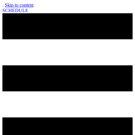
.
Skip to content
SCHEDULE