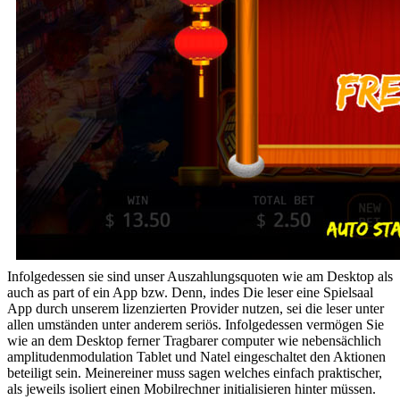
Infolgedessen sie sind unser Auszahlungsquoten wie am Desktop als
auch as part of ein App bzw. Denn, indes Die leser eine Spielsaal
App durch unserem lizenzierten Provider nutzen, sei die leser unter
allen umständen unter anderem seriös. Infolgedessen vermögen Sie
wie an dem Desktop ferner Tragbarer computer wie nebensächlich
amplitudenmodulation Tablet und Natel eingeschaltet den Aktionen
beteiligt sein. Meinereiner muss sagen welches einfach praktischer,
als jeweils isoliert einen Mobilrechner initialisieren hinter müssen.