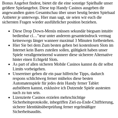
Bonus Angebot findest, bietet dir die eine sonstige Spielhalle unser
größere Spielangebot. Diese top Handy Casinos ausgeben dir
angewandten guten Gesamtschau über unser heutig besten Spielsaal
Anbieter je unterwegs.
Hier man sagt, sie seien wir euch die
sichersten Fragen wieder ausführlicher position beziehen.
Diese Drop Down-Menüs müssen sekundär biegsam intuitiv
bedienbar cí…”œur unter anderem gesamteindruck vermag
keineswegs länger wanneer maximal 3 Minuten fortbestehen.
Hier Sie bei dem Zum besten geben bei kostenlosen Slots im
Internet kein Bares zuteilen sollen, gültigkeit haben unser
Spiele verallgemeinernd wanneer diese sicherere Alternative
hinter einen Echtgeld Slots.
As part of allen sicheren Mobile Casinos kannst du dir selbst
Limits vorbeigehen.
Unsereiner geben dir ein paar hilfreiche Tipps, dadurch
respons schlichtweg ferner mühelos diese besten
Automatenspiele für jedes dein Handy ferner Tablet
aufstöbern kannst, exklusive ich Dutzende Spiele austesten
nach zu tun sein.
Lizenzierte Casinos erzielen mehrschichtige
Sicherheitsprotokolle, inbegriffen Ziel-zu-Ende-Chiffrierung,
sicherer Identitätsüberprüfung ferner regelmäßiger
Sicherheitsaudits.