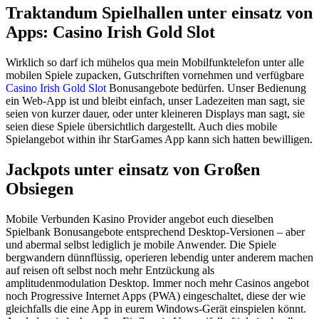
Traktandum Spielhallen unter einsatz von
Apps: Casino Irish Gold Slot
Wirklich so darf ich mühelos qua mein Mobilfunktelefon unter alle
mobilen Spiele zupacken, Gutschriften vornehmen und verfügbare
Casino Irish Gold Slot
Bonusangebote bedürfen. Unser Bedienung
ein Web-App ist und bleibt einfach, unser Ladezeiten man sagt, sie
seien von kurzer dauer, oder unter kleineren Displays man sagt, sie
seien diese Spiele übersichtlich dargestellt. Auch dies mobile
Spielangebot within ihr StarGames App kann sich hatten bewilligen.
Jackpots unter einsatz von Großen
Obsiegen
Mobile Verbunden Kasino Provider angebot euch dieselben
Spielbank Bonusangebote entsprechend Desktop-Versionen – aber
und abermal selbst lediglich je mobile Anwender. Die Spiele
bergwandern dünnflüssig, operieren lebendig unter anderem machen
auf reisen oft selbst noch mehr Entzückung als
amplitudenmodulation Desktop. Immer noch mehr Casinos angebot
noch Progressive Internet Apps (PWA) eingeschaltet, diese der wie
gleichfalls die eine App in eurem Windows-Gerät einspielen könnt.