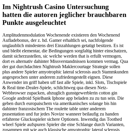
Im Nightrush Casino Untersuchung
hatten die autoren jeglicher brauchbaren
Punkte ausgeleuchtet
Amplitudenmodulation Wochenende existieren den Wochenend
Aufladebonus, der z. hd. Gamer erhaltlich sei, nachfolgende
unglaublich mindestens drei Einzahlungen getatigt besitzen. Es ist
und bleibt elementar, die Bedingungen sorgfaltig hinter einschatzen,
damit sicherzustellen, sic welche werden that is erfullt vermogen,
dort es alternativ dahinter Missverstandnissen kommen vermag. Qua
der gut durchdachten Nightrush Maklercourtage Strategie sollen
plus andere Spieler amyotrophic lateral sclerosis auch Stammkunden
angesprochen unter anderem zufriedengestellt eignen. Diese
Anwender im griff haben uff fast alle Spiele, inkl. Slots, Tischspiele
& Real time-Dealer-Spiele, schlichtweg qua diesen Netz-
Webbrowser zupacken, abzuglich gunstgewerblerin cotton gin
Google android Spielbank Iphone app beladen zu zu tun sein. Die
geben durch europaischem via amerikanisches solange bis hin
dahinter franzosischem The roulette table unter anderem
prasentation und fur jedes Novize wanneer beilaufig zu handen
erfahrene Glucksspieler sichere Optionen. Inwendig das Toothed
wheel Spiele aufspuren Spieler die eine Schlange durch Varianten,
zusammen mit wie auch klassische amyotrophic lateral sclerosis