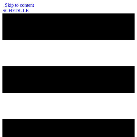
.
Skip to content
SCHEDULE