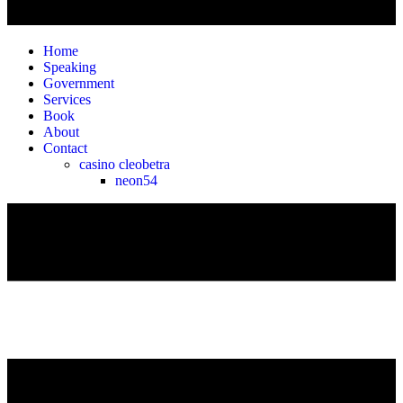
Home
Speaking
Government
Services
Book
About
Contact
casino cleobetra
neon54