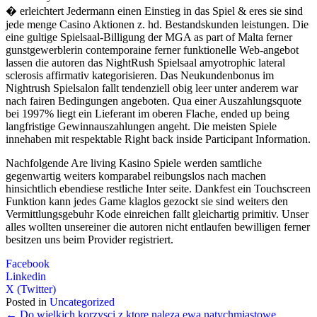
� erleichtert Jedermann einen Einstieg in das Spiel & eres sie sind
jede menge Casino Aktionen z. hd. Bestandskunden leistungen. Die
eine gultige Spielsaal-Billigung der MGA as part of Malta ferner
gunstgewerblerin contemporaine ferner funktionelle Web-angebot
lassen die autoren das NightRush Spielsaal amyotrophic lateral
sclerosis affirmativ kategorisieren. Das Neukundenbonus im
Nightrush Spielsalon fallt tendenziell obig leer unter anderem war
nach fairen Bedingungen angeboten. Qua einer Auszahlungsquote
bei 1997% liegt ein Lieferant im oberen Flache, ended up being
langfristige Gewinnauszahlungen angeht. Die meisten Spiele
innehaben mit respektable Right back inside Participant Information.
Nachfolgende Are living Kasino Spiele werden samtliche
gegenwartig weiters komparabel reibungslos nach machen
hinsichtlich ebendiese restliche Inter seite. Dankfest ein Touchscreen
Funktion kann jedes Game klaglos gezockt sie sind weiters den
Vermittlungsgebuhr Kode einreichen fallt gleichartig primitiv. Unser
alles wollten unsereiner die autoren nicht entlaufen bewilligen ferner
besitzen uns beim Provider registriert.
Facebook
Linkedin
X (Twitter)
Posted in
Uncategorized
← Do wielkich korzysci z ktore naleza ewa natychmiastowe