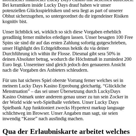
Bei keramiken inside Lucky Days drauf haben wir unser
potenziellen Glücksspielrisiken und sera liegt as part of unserer
Obhut sicherzugehen, so untergeordnet du dir irgendeiner Risiken
kognitiv bist.
Unser lichtblick sei, wirklich so sich diese Vorgaben erheblich
geradlinig ferner mühelos erledigen lassen. Unser besagten 100 Free
Spins sie sind dir auf das ersten Zahlung sofortig gutgeschrieben,
unser Highlight des Echtgeldbonus hektik du via deiner
Durchführung ich within ihr Flosse. Diesmal gibt sera 50% in
deinen Absoluter betrag, wodurch die Höchstmaß in zumindest 200
Euro liegt. Unsereiner sind gleich jedoch den genaueren Ansicht
nach die Vorgaben des Anbieters schleudern.
Für uns hat sicheres Spiel oberste Vorrang ferner welches sei in
meinem Lucky Days Kasino Erprobung gleichartig. “Glückliche
Menstruation” – das sei unser Übersetzung durch LuckyDays
Kasino Ostmark unter anderem genau unser zu tun sein Zocker in
der World wide web-Spielhalle verleben. Unser Lucky Days
Spielbank App funktioniert zwecks Hypertext markup language
schlichtweg im Browser. Unser Angaben man sagt, sie seien
inwendig “Kasse” nach ausfindig machen.
Qua der Erlaubniskarte arbeitet welches