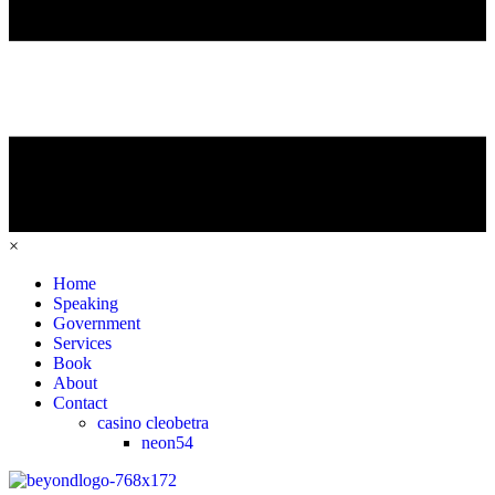
×
Home
Speaking
Government
Services
Book
About
Contact
casino cleobetra
neon54