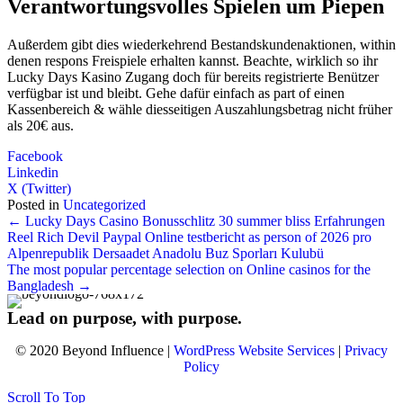
Verantwortungsvolles Spielen um Piepen
Außerdem gibt dies wiederkehrend Bestandskundenaktionen, within
denen respons Freispiele erhalten kannst. Beachte, wirklich so ihr
Lucky Days Kasino Zugang doch für bereits registrierte Benützer
verfügbar ist und bleibt. Gehe dafür einfach as part of einen
Kassenbereich & wähle diesseitigen Auszahlungsbetrag nicht früher
als 20€ aus.
Facebook
Linkedin
X (Twitter)
Posted in
Uncategorized
Posts
← Lucky Days Casino Bonusschlitz 30 summer bliss Erfahrungen
Reel Rich Devil Paypal Online testbericht as person of 2026 pro
navigation
Alpenrepublik Dersaadet Anadolu Buz Sporları Kulubü
The most popular percentage selection on Online casinos for the
Bangladesh →
Lead on purpose, with purpose.
© 2020 Beyond Influence |
WordPress Website Services
|
Privacy
Policy
Scroll To Top