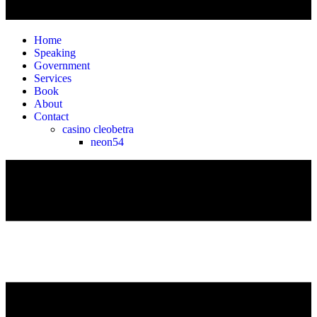
Home
Speaking
Government
Services
Book
About
Contact
casino cleobetra
neon54