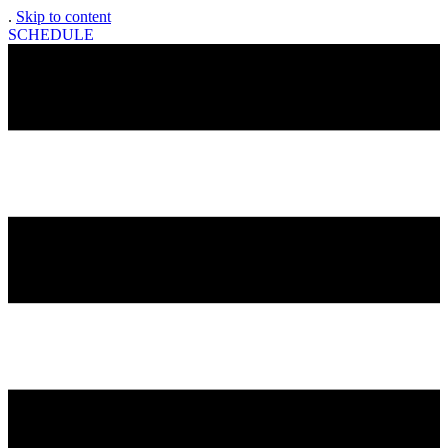
.
Skip to content
SCHEDULE