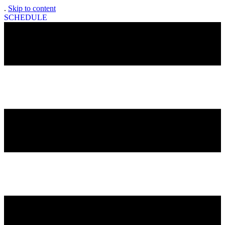
.
Skip to content
SCHEDULE