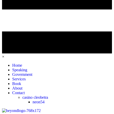
×
Home
Speaking
Government
Services
Book
About
Contact
casino cleobetra
neon54