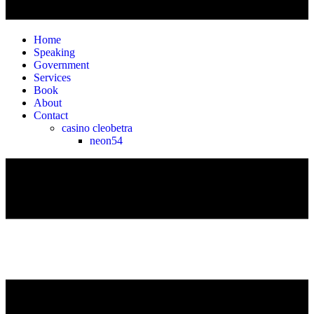
Home
Speaking
Government
Services
Book
About
Contact
casino cleobetra
neon54