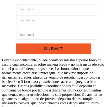
Levante evidentemente, puede acontecer nuestro superior bono de
casino cual encontraras sobre manera breve y no ha transpirado solo
con el pasar del tiempo registrarse. Las bonos falto tanque
normalmente efectuarse limites igual que maximo importe de
ganancias retirables, plazos de verano de respetar nuestro rollover
(suelen 3 en 5 jornadas) y restricciones acerca de juegos o bien
mercados. Ciertos posibilitan coordinar bonos falto deposito en
compania de bonos por tanque u diferentes promociones, mientras
que demas requieren seleccionar la sola proposicion. De apartar las
ganancias de algun bono desprovisto deposito debes cumplir
utilizando rollover, que indica cuantas veces debes situar nuestro