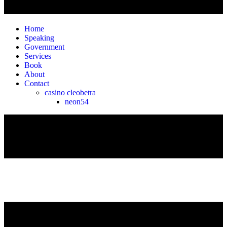
Home
Speaking
Government
Services
Book
About
Contact
casino cleobetra
neon54