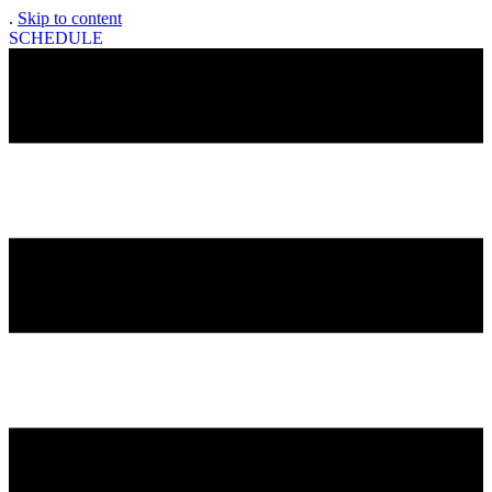
.
Skip to content
SCHEDULE