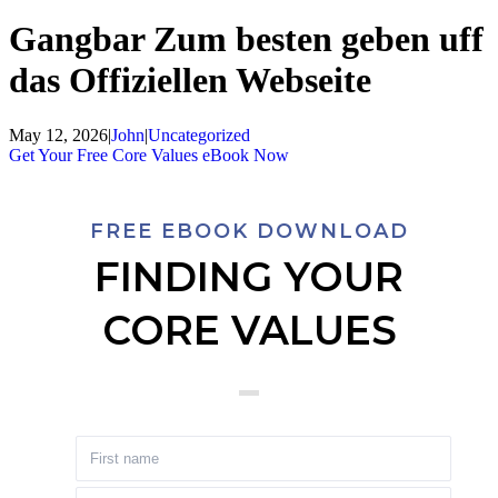
Gangbar Zum besten geben uff
das Offiziellen Webseite
May 12, 2026
|
John
|
Uncategorized
Get Your Free Core Values eBook Now
FREE EBOOK DOWNLOAD
FINDING YOUR
CORE VALUES