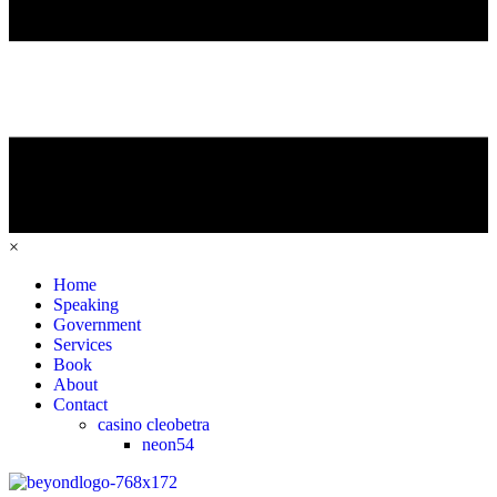
×
Home
Speaking
Government
Services
Book
About
Contact
casino cleobetra
neon54