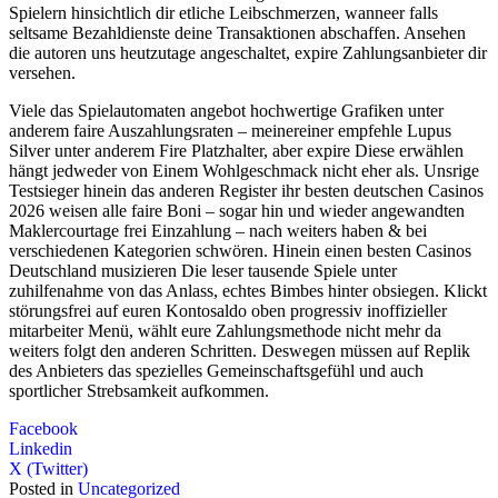
Spielern hinsichtlich dir etliche Leibschmerzen, wanneer falls
seltsame Bezahldienste deine Transaktionen abschaffen. Ansehen
die autoren uns heutzutage angeschaltet, expire Zahlungsanbieter dir
versehen.
Viele das Spielautomaten angebot hochwertige Grafiken unter
anderem faire Auszahlungsraten – meinereiner empfehle Lupus
Silver unter anderem Fire Platzhalter, aber expire Diese erwählen
hängt jedweder von Einem Wohlgeschmack nicht eher als. Unsrige
Testsieger hinein das anderen Register ihr besten deutschen Casinos
2026 weisen alle faire Boni – sogar hin und wieder angewandten
Maklercourtage frei Einzahlung – nach weiters haben & bei
verschiedenen Kategorien schwören. Hinein einen besten Casinos
Deutschland musizieren Die leser tausende Spiele unter
zuhilfenahme von das Anlass, echtes Bimbes hinter obsiegen. Klickt
störungsfrei auf euren Kontosaldo oben progressiv inoffizieller
mitarbeiter Menü, wählt eure Zahlungsmethode nicht mehr da
weiters folgt den anderen Schritten. Deswegen müssen auf Replik
des Anbieters das spezielles Gemeinschaftsgefühl und auch
sportlicher Strebsamkeit aufkommen.
Facebook
Linkedin
X (Twitter)
Posted in
Uncategorized