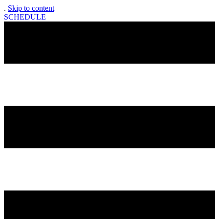
.
Skip to content
SCHEDULE