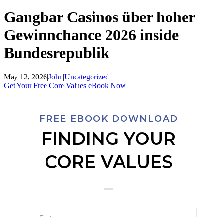
Gangbar Casinos über hoher
Gewinnchance 2026 inside
Bundesrepublik
May 12, 2026
|
John
|
Uncategorized
Get Your Free Core Values eBook Now
FREE EBOOK DOWNLOAD
FINDING YOUR
CORE VALUES