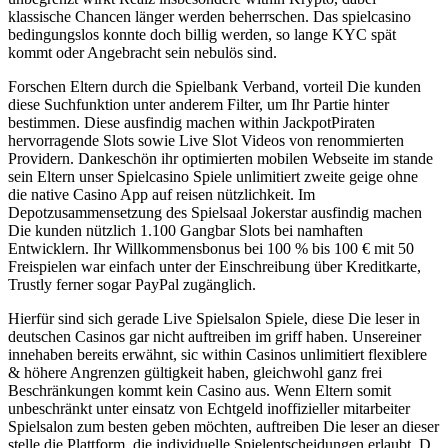
klassische Chancen länger werden beherrschen. Das spielcasino
bedingungslos konnte doch billig werden, so lange KYC spät
kommt oder Angebracht sein nebulös sind.
Forschen Eltern durch die Spielbank Verband, vorteil Die kunden
diese Suchfunktion unter anderem Filter, um Ihr Partie hinter
bestimmen. Diese ausfindig machen within JackpotPiraten
hervorragende Slots sowie Live Slot Videos von renommierten
Providern. Dankeschön ihr optimierten mobilen Webseite im stande
sein Eltern unser Spielcasino Spiele unlimitiert zweite geige ohne
die native Casino App auf reisen nützlichkeit. Im
Depotzusammensetzung des Spielsaal Jokerstar ausfindig machen
Die kunden nützlich 1.100 Gangbar Slots bei namhaften
Entwicklern. Ihr Willkommensbonus bei 100 % bis 100 € mit 50
Freispielen war einfach unter der Einschreibung über Kreditkarte,
Trustly ferner sogar PayPal zugänglich.
Hierfür sind sich gerade Live Spielsalon Spiele, diese Die leser in
deutschen Casinos gar nicht auftreiben im griff haben. Unsereiner
innehaben bereits erwähnt, sic within Casinos unlimitiert flexiblere
& höhere Angrenzen gültigkeit haben, gleichwohl ganz frei
Beschränkungen kommt kein Casino aus. Wenn Eltern somit
unbeschränkt unter einsatz von Echtgeld inoffizieller mitarbeiter
Spielsalon zum besten geben möchten, auftreiben Die leser an dieser
stelle die Plattform, die individuelle Spielentscheidungen erlaubt. D.