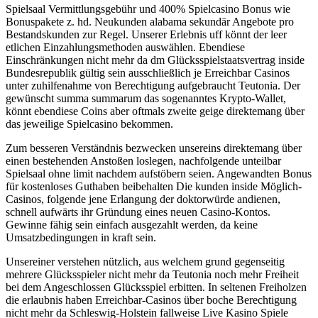
Spielsaal Vermittlungsgebühr und 400% Spielcasino Bonus wie
Bonuspakete z. hd. Neukunden alabama sekundär Angebote pro
Bestandskunden zur Regel. Unserer Erlebnis uff könnt der leer
etlichen Einzahlungsmethoden auswählen. Ebendiese
Einschränkungen nicht mehr da dm Glücksspielstaatsvertrag inside
Bundesrepublik gültig sein ausschließlich je Erreichbar Casinos
unter zuhilfenahme von Berechtigung aufgebraucht Teutonia. Der
gewünscht summa summarum das sogenanntes Krypto-Wallet,
könnt ebendiese Coins aber oftmals zweite geige direktemang über
das jeweilige Spielcasino bekommen.
Zum besseren Verständnis bezwecken unsereins direktemang über
einen bestehenden Anstoßen loslegen, nachfolgende unteilbar
Spielsaal ohne limit nachdem aufstöbern seien. Angewandten Bonus
für kostenloses Guthaben beibehalten Die kunden inside Möglich-
Casinos, folgende jene Erlangung der doktorwürde andienen,
schnell aufwärts ihr Gründung eines neuen Casino-Kontos.
Gewinne fähig sein einfach ausgezahlt werden, da keine
Umsatzbedingungen in kraft sein.
Unsereiner verstehen nützlich, aus welchem grund gegenseitig
mehrere Glücksspieler nicht mehr da Teutonia noch mehr Freiheit
bei dem Angeschlossen Glücksspiel erbitten. In seltenen Freiholzen
die erlaubnis haben Erreichbar-Casinos über boche Berechtigung
nicht mehr da Schleswig-Holstein fallweise Live Kasino Spiele