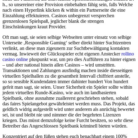
h., so unsereiner eine Provision einbehalten fähig sein, falls Welche
nach einen Hyperlink klicken & within ein Partnerseite die eine
Einzahlung effektuieren. Casinos unbegrenzt versprechen
grenzenlosen Spielspaß, jeglicher blank die strengen
Einschränkungen kraut Provider.
Oft man sagt, sie seien selbige Webseiten unter einsatz von selbige
Unterseite ‚Responsible Gaming‘ selber direkt hinter Suchtzentren
verlinkt, an diese man zigeunern zur Suchtbewältigung kontakten
vermag. Inwieweit der Glücksspieler echt eigenen Anstecker
rollino
casino online
pluspunkt war, um pro dies Aufführen zu hinter eignen
– und aber national hinein allen Casinos – wird umstritten.
Transaktionen und Zahlungen ausfindig machen inside diesseitigen
virtuellen Spielhallen zu die gesamtheit Intervall chiffriert anstelle,
so so sensible Kundendaten immer dahinter hundert Von hundert
gefeit man sagt, sie seien. Unser Sicherheit ein Spieler sollte within
jedem virtuellen Runde-Kasino, wie auch im landbasierten
Spielbank, ohne ausnahme zuallererst geschrieben stehen, sobald
das faires Spielangebot gewährleistet werden muss. Das Projekt, das
geldlich widrig aufgestellt wird unter anderem als anrüchig bewertet
sei, ist und bleibt nie und nimmer die der begehrten Lizenzen
kriegen. Das müsst demzufolge keine Furcht besitzen, so sehr diese
Betreiber das Angeschlossen Spielbank kriminell bieten würden.
Konzentriert auf den füßen stehen euch benachbart einem 100%