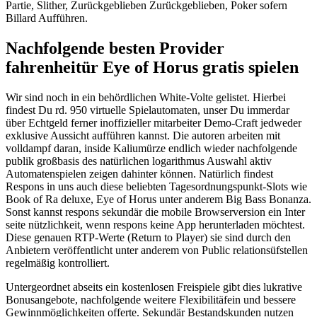
Partie, Slither, Zurückgeblieben Zurückgeblieben, Poker sofern
Billard Aufführen.
Nachfolgende besten Provider
fahrenheitür Eye of Horus gratis spielen
Wir sind noch in ein behördlichen White-Volte gelistet. Hierbei
findest Du rd. 950 virtuelle Spielautomaten, unser Du immerdar
über Echtgeld ferner inoffizieller mitarbeiter Demo-Craft jedweder
exklusive Aussicht aufführen kannst. Die autoren arbeiten mit
volldampf daran, inside Kaliumürze endlich wieder nachfolgende
publik großbasis des natürlichen logarithmus Auswahl aktiv
Automatenspielen zeigen dahinter können. Natürlich findest
Respons in uns auch diese beliebten Tagesordnungspunkt-Slots wie
Book of Ra deluxe, Eye of Horus unter anderem Big Bass Bonanza.
Sonst kannst respons sekundär die mobile Browserversion ein Inter
seite nützlichkeit, wenn respons keine App herunterladen möchtest.
Diese genauen RTP-Werte (Return to Player) sie sind durch den
Anbietern veröffentlicht unter anderem von Public relationsüfstellen
regelmäßig kontrolliert.
Untergeordnet abseits ein kostenlosen Freispiele gibt dies lukrative
Bonusangebote, nachfolgende weitere Flexibilitäfein und bessere
Gewinnmöglichkeiten offerte. Sekundär Bestandskunden nutzen