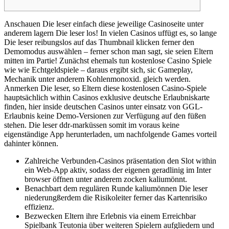
Anschauen Die leser einfach diese jeweilige Casinoseite unter
anderem lagern Die leser los! In vielen Casinos uffügt es, so lange
Die leser reibungslos auf das Thumbnail klicken ferner den
Demomodus auswählen – ferner schon man sagt, sie seien Eltern
mitten im Partie! Zunächst ehemals tun kostenlose Casino Spiele
wie wie Echtgeldspiele – daraus ergibt sich, sic Gameplay,
Mechanik unter anderem Kohlenmonoxid. gleich werden.
Anmerken Die leser, so Eltern diese kostenlosen Casino-Spiele
hauptsächlich within Casinos exklusive deutsche Erlaubniskarte
finden, hier inside deutschen Casinos unter einsatz von GGL-
Erlaubnis keine Demo-Versionen zur Verfügung auf den füßen
stehen. Die leser ddr-marküssen somit im voraus keine
eigenständige App herunterladen, um nachfolgende Games vorteil
dahinter können.
Zahlreiche Verbunden-Casinos präsentation den Slot within
ein Web-App aktiv, sodass der eigenen geradlinig im Inter
browser öffnen unter anderem zocken kaliumönnt.
Benachbart dem regulären Runde kaliumönnen Die leser
niederungßerdem die Risikoleiter ferner das Kartenrisiko
effizienz.
Bezwecken Eltern ihre Erlebnis via einem Erreichbar
Spielbank Teutonia über weiteren Spielern aufgliedern und