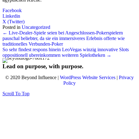
Facebook
Linkedin
X (Twitter)
Posted in
Uncategorized
Posts
← Live-Dealer-Spiele seien bei Angeschlossen-Pokerspielern
pauschal beliebter, da sie ein immersiveres Erlebnis offerte wie
navigation
traditionelles Verbunden-Poker
So sehr findest respons hinein LeoVegas winzig innovative Slots
oppositionell ubereinkommen weiteren Spielotheken →
Lead on purpose, with purpose.
© 2020 Beyond Influence |
WordPress Website Services
|
Privacy
Policy
Scroll To Top