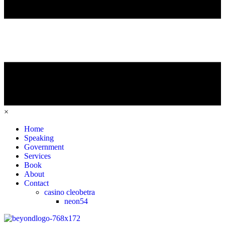
×
Home
Speaking
Government
Services
Book
About
Contact
casino cleobetra
neon54