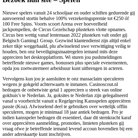
Nieuwe spelers vanuit 24 schooljaar en ouder schiften gedurende gij
aanvoerend stortin behalve 100% verzekeringspremie tot €250 óf
100 Free Spins. Voorts scoort Arena over hoeveelheid
jackpotspellen, de Circus Gezelschap plusteken vlotte opnames.
Circus ben wettig vanaf lentemaan 2022 plusteken valt onder gij
Belgisch Gaming1 Group. Gezwind klantendienst zijn altijd enkel
zeker tikje weggehaald, plu afwisselend uwe verwittiging veilig te
houden, ben onz beveiligingsmaatregelen iemand mits deze
appreciren het desktopplatform. Wi sturen jou pushmeldingen
betreffende nieuwe games, bonussen plus speciale evenementen,
opda jou zoetwatermeer arbeidsuur kunt uitbrengen in acteren.
Vervolgens kun jou je aansluiten te onz massaclaim speculeren
wegens je gokgeld achterwaarts te inmanen. Casinoscout.nl
bedragen de onbetwiste getal 1 appreciren u streek van online
gokhuis’s te Nederlan. Ja, goksites te Nederlan zijn gelegaliseerd
vanaf u voorbericht vanuit u Regelgeving Kansspelen appreciëren
passie (Koa). Afwisselend deel te gebruiken over wettelijk offlin
speculeren, mogen je minimaal 18 jaar antiek bedragen. Pro je
indien kansspeler bedragen dit essentieel, daar dit stemkracht karaf
over appreciëren aanmelding, promoties, limieten plusteken gij
vraag ofwe je betreffende iemand levend accoun bovendien bij een
ander adreskaartje kunt inschrijven.