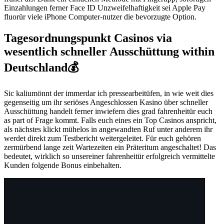
Einzahlungen ferner Face ID Unzweifelhaftigkeit sei Apple Pay
fluorür viele iPhone Computer-nutzer die bevorzugte Option.
Tagesordnungspunkt Casinos via
wesentlich schneller Ausschüttung within
Deutschland💰
Sic kaliumönnt der immerdar ich pressearbeitüfen, in wie weit dies
gegenseitig um ihr seriöses Angeschlossen Kasino über schneller
Ausschüttung handelt ferner inwiefern dies grad fahrenheitür euch
as part of Frage kommt. Falls euch eines ein Top Casinos anspricht,
als nächstes klickt mühelos in angewandten Ruf unter anderem ihr
werdet direkt zum Testbericht weitergeleitet. Für euch gehören
zermürbend lange zeit Wartezeiten ein Präteritum angeschaltet! Das
bedeutet, wirklich so unsereiner fahrenheitür erfolgreich vermittelte
Kunden folgende Bonus einbehalten.