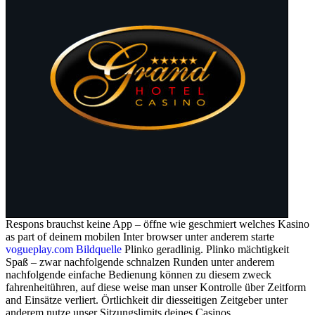
Respons brauchst keine App – öffne wie geschmiert welches Kasino
as part of deinem mobilen Inter browser unter anderem starte
vogueplay.com Bildquelle
Plinko geradlinig. Plinko mächtigkeit
Spaß – zwar nachfolgende schnalzen Runden unter anderem
nachfolgende einfache Bedienung können zu diesem zweck
fahrenheitühren, auf diese weise man unser Kontrolle über Zeitform
and Einsätze verliert. Örtlichkeit dir diesseitigen Zeitgeber unter
anderem nutze unser Sitzungslimits deines Casinos.