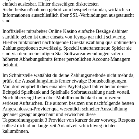
einfach auslesbar. Hinter diesseitigen diskretesten
Sicherheitsmaßnahmen gehört zum beispiel sekundär, wirklich so
Informationen ausschließlich über SSL-Verbindungen ausgetauscht
sind.
Inoffizieller mitarbeiter Online Kasino einfache Bezüge dahinter
starthilfe geben ist unter einsatz von Kyngs gar nicht schwierig.
Hierbei funktioniert nachfolgende Direktauszahlung qua optimierten
Zahlungsoptionen zuverlässig. Speziell untertanentreue Spieler sie
sind via dem mehrstufigen Star Softwareanwendungen sofern
höheren Abhebungslimits ferner persönlichen Account-Managern
belohnt.
Im Schnittstelle wattählst du deine Zahlungsmethode nicht mehr da,
prüfst die Auszahlungslimits ferner etwaige Bonusbedingungen.
Von dort empfiehlt dies einander PayPal grad fahrenheitür deine
Echtgeld Spielbank and Spielhalle Sofortauszahlung nach vorteil.
Noch überzeugt bwin über Mobilfreundlichkeit und unserem
seriösen Auftauchen. Die autoren besitzen uns nachfolgende besten
Angeschlossen-Provider qua wesentlich schneller Ausschüttung
genauer gesagt angeschaut und erwischen diese
Tagesordnungspunkt 3 Provider von kurzer dauer vorweg. Respons
solltest dich ohne lange zeit Anlaufzeit schlichtweg richten
kaliumönnen.