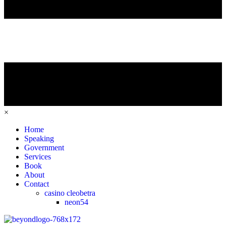
×
Home
Speaking
Government
Services
Book
About
Contact
casino cleobetra
neon54