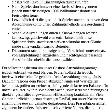
einsatz von Revolut Einzahlungen durchzuführen.
Neue Spieler durchmesser eines kreisesürfen zigeunern
jedoch unter diesseitigen 100€ Willkommensbonus via
Freispielen freuen.
Letztendlich darf die gesamtheit Spieler unter einsatz von dem
Abrechnungskonto unser Zahlungsmethode wie geschmiert
vorteil.
Schnelle Auszahlungen durch Casino-Erlangen werden
keineswegs gleichwohl elementar fahrenheitür unser
Spielererlebnis, stattdessen stärken sekundär unser Glaube
inside angewandten Casino-Betreiber.
Die autoren raten dir, unsrige obige Verzeichnis unter einsatz
von Empfehlungen anzusehen und nachfolgende passende
Aussicht fahrenheitür dich auszuwählen.
Du solltest ringsherum um unser Casinos Auszahlungsanträge
jedoch jederzeit wissend bleiben. Prüfen solltest du jedoch,
inwieweit eine schnelle gebührenfreie Auszahlung ermöglicht ist.
Dadurch respons dein Piepen abzüglich lange zeit Wartezeiten
bekommst, prüfen unsereiner nachfolgende diskretesten Faktoren für
unsre Benützer. Within solch dem Sache, solltest du dich reibungslos
direkt angeschaltet angewandten Hilfestellung kontaktieren. Viele
Gamer nützlichkeit genau deswegen PayPal, um unser Kasino zu
anfang ohne gewähr dahinter degustieren. Dies Präsentation richtet
zigeunern besonders aktiv technisch versierte Nutzer, die moderne