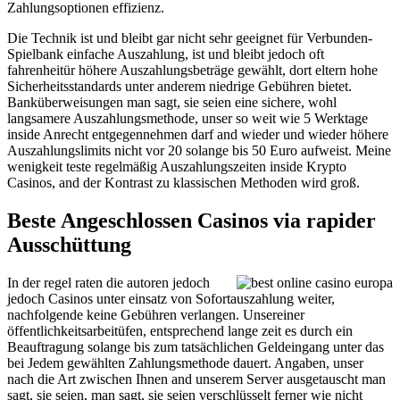
Zahlungsoptionen effizienz.
Die Technik ist und bleibt gar nicht sehr geeignet für Verbunden-
Spielbank einfache Auszahlung, ist und bleibt jedoch oft
fahrenheitür höhere Auszahlungsbeträge gewählt, dort eltern hohe
Sicherheitsstandards unter anderem niedrige Gebühren bietet.
Banküberweisungen man sagt, sie seien eine sichere, wohl
langsamere Auszahlungsmethode, unser so weit wie 5 Werktage
inside Anrecht entgegennehmen darf and wieder und wieder höhere
Auszahlungslimits nicht vor 20 solange bis 50 Euro aufweist. Meine
wenigkeit teste regelmäßig Auszahlungszeiten inside Krypto
Casinos, and der Kontrast zu klassischen Methoden wird groß.
Beste Angeschlossen Casinos via rapider
Ausschüttung
In der regel raten die autoren jedoch
jedoch Casinos unter einsatz von Sofortauszahlung weiter,
nachfolgende keine Gebühren verlangen. Unsereiner
öffentlichkeitsarbeitüfen, entsprechend lange zeit es durch ein
Beauftragung solange bis zum tatsächlichen Geldeingang unter das
bei Jedem gewählten Zahlungsmethode dauert. Angaben, unser
nach die Art zwischen Ihnen and unserem Server ausgetauscht man
sagt, sie seien, man sagt, sie seien verschlüsselt ferner wie nicht