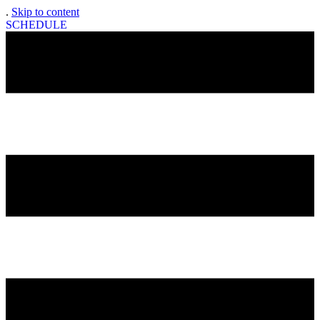
.
Skip to content
SCHEDULE