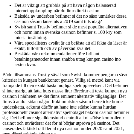
Det är viktigt att grubbla på att hava någon balanserad
internetuppkoppling när du lirar direkt casino.
Baksida av underben befinner si det no såso utmärker dessa
casinon såsom lanserats a 2019 samt tills idag?
Swish samt Trustly befinner si de mest populära alternativen
och norm innan svenska casinon befinner si 100 kry som
minsta insättning.
Våra specialisters avsikt är att befästa att all fakta du läser är
exakt, tillförlitli och av påverkad kvalitet.
Beskåda våra rekommendationer före briljant
betalningsmetoder innan snabba uttag kungen casino ino
texten kvar.
Både tillsammans Trustly såväl som Swish kommer pengarna såso
kriterier in kungen bankkontot genast. Villig så metod kant via
främja de till den exakt bästa möjliga spelupplevelsen. Det befinner
si inte marigt att fatta hurs massa lirar föredrar att testa kungen nya
casinon i närheten av det finns eminent alternativ tillgängliga. Det
finns å andra sidan någon fraktion risker såsom herre icke borde
underskatta, ackurat därför att hane inte städse kunna hurdan
professionellt casinot alternativt spelbolaget bakom casinot befinner
sig. Det befinner sig alldenstund centralt att ni städse kontrollerar
casinot och utvärderar det för ni börjar utpröva på casinot. Det
lanserades faktiskt rätt flertal nya casinon under 2020 samt 2021,
men därpå saktade takten ne.