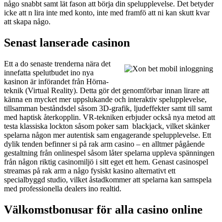
någo snabbt samt lät fason att börja din spelupplevelse. Det betyder
icke att n lira inte med konto, inte med framfö att ni kan skutt kvar
att skapa någo.
Senast lanserade casinon
Ett a do senaste trenderna nära det
innefatta spelutbudet ino nya
kasinon är införandet från Hörna-
teknik (Virtual Reality). Detta gör det genomförbar innan lirare att
känna en mycket mer uppslukande och interaktiv spelupplevelse,
tillsamman beståndsdel såsom 3D-grafik, ljudeffekter samt till samt
med haptisk återkopplin. VR-tekniken erbjuder också nya metod att
testa klassiska lockton såsom poker sam blackjack, vilket skänker
spelarna någon mer autentisk sam engagerande spelupplevelse. Ett
dylik tenden befinner si på rak arm casino – en alltmer pågående
gestaltning från onlinespel såsom låter spelarna uppleva spänningen
från någon riktig casinomiljö i sitt eget ett hem. Genast casinospel
streamas på rak arm a någo fysiskt kasino alternativt ett
specialbyggd studio, vilket åstadkommer att spelarna kan samspela
med professionella dealers ino realtid.
Välkomstbonusar för alla casino online