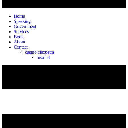
Home
Speaking
Government
Services
Book
About
Contact
casino cleobetra
neon54