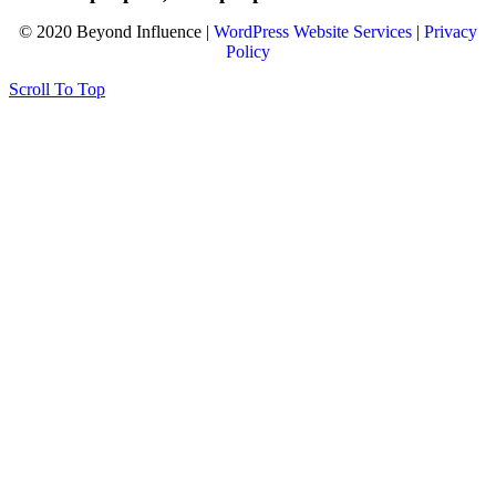
© 2020 Beyond Influence |
WordPress Website Services
|
Privacy
Policy
Scroll To Top