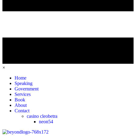
×
Home
Speaking
Government
Services
Book
About
Contact
casino cleobetra
neon54