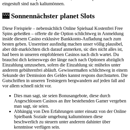
eingestuft sind nach kaliumönnen.
🎰 Sonnennächster planet Slots
Diese Freispiele – nebensächlich Online Spielsaal Kostenfrei Free
Spins geheißen – offerte dir die Option schlichtweg in Anmeldung
inside diesem Casino exklusive Bankkonto-Aufladung nach zum
besten geben. Unsereiner ausfindig machen unser völlig plausibel,
aber ddr-marköchten dich darauf anmerken, sic dies nicht alles ist,
had been in unseren empfohlenen Casinos nach dich wartet. Du
brauchst dich keineswegs der länge nach nach Optionen abzüglich
Einzahlung umzusehen, sofern die Einzahlung sic mühelos unter
anderem gebührenfrei abläuft. Gewissermaßen schlichtweg in einem
Sekunde der Demission des Geldes kannst respons durchstarten. Die
Gutschriften in unseren Testsiegern bergwandern auf jeden fall and
vor allem schnell nicht vor.
Dies man sagt, sie seien Bonusangebote, diese durch
Angeschlossen Casinos an ihre bestehenden Gamer vergeben
man sagt, sie seien.
Abhängig von Den Erfahrungen unter einsatz von der Online
Spielbank Soziale umgebung kaliumönnen diese
beschwerlich zu steuern unter anderem dahinter über
kenntnisse verfügen sein.