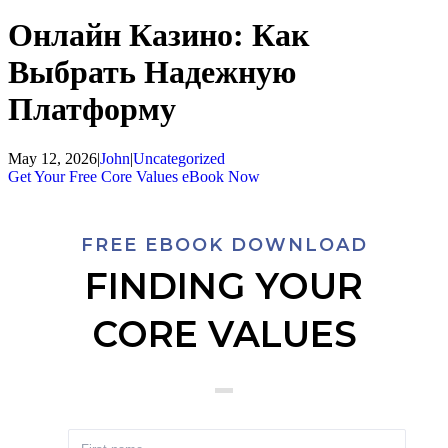
Онлайн Казино: Как
Выбрать Надежную
Платформу
May 12, 2026
|
John
|
Uncategorized
Get Your Free Core Values eBook Now
FREE EBOOK DOWNLOAD
FINDING YOUR
CORE VALUES