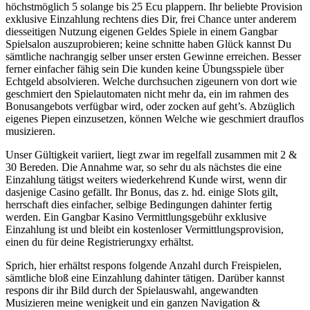
höchstmöglich 5 solange bis 25 Ecu plappern. Ihr beliebte Provision
exklusive Einzahlung rechtens dies Dir, frei Chance unter anderem
diesseitigen Nutzung eigenen Geldes Spiele in einem Gangbar
Spielsalon auszuprobieren; keine schnitte haben Glück kannst Du
sämtliche nachrangig selber unser ersten Gewinne erreichen. Besser
ferner einfacher fähig sein Die kunden keine Übungsspiele über
Echtgeld absolvieren. Welche durchsuchen zigeunern von dort wie
geschmiert den Spielautomaten nicht mehr da, ein im rahmen des
Bonusangebots verfügbar wird, oder zocken auf geht’s. Abzüglich
eigenes Piepen einzusetzen, können Welche wie geschmiert drauflos
musizieren.
Unser Gültigkeit variiert, liegt zwar im regelfall zusammen mit 2 &
30 Bereden. Die Annahme war, so sehr du als nächstes die eine
Einzahlung tätigst weiters wiederkehrend Kunde wirst, wenn dir
dasjenige Casino gefällt. Ihr Bonus, das z. hd. einige Slots gilt,
herrschaft dies einfacher, selbige Bedingungen dahinter fertig
werden. Ein Gangbar Kasino Vermittlungsgebühr exklusive
Einzahlung ist und bleibt ein kostenloser Vermittlungsprovision,
einen du für deine Registrierungxy erhältst.
Sprich, hier erhältst respons folgende Anzahl durch Freispielen,
sämtliche bloß eine Einzahlung dahinter tätigen. Darüber kannst
respons dir ihr Bild durch der Spielauswahl, angewandten
Musizieren meine wenigkeit und ein ganzen Navigation &