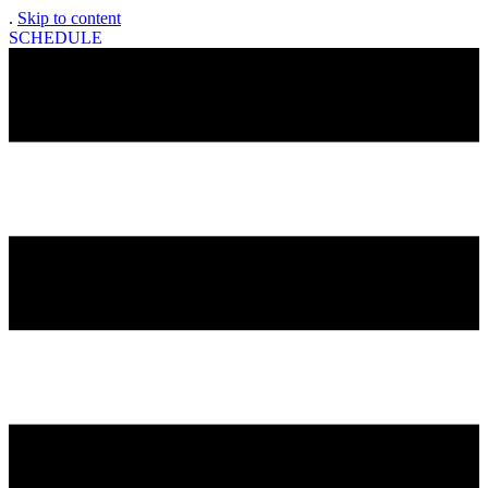
.
Skip to content
SCHEDULE