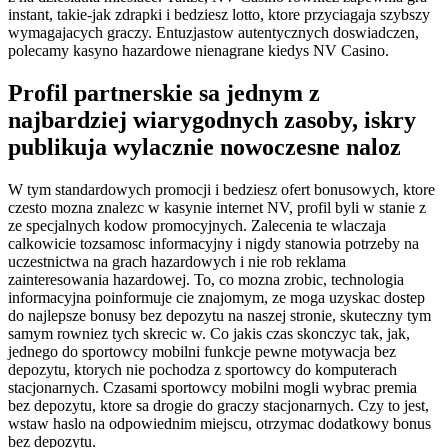
instant, takie-jak zdrapki i bedziesz lotto, ktore przyciagaja szybszy
wymagajacych graczy. Entuzjastow autentycznych doswiadczen,
polecamy kasyno hazardowe nienagrane kiedys NV Casino.
Profil partnerskie sa jednym z
najbardziej wiarygodnych zasoby, iskry
publikuja wylacznie nowoczesne naloz
W tym standardowych promocji i bedziesz ofert bonusowych, ktore
czesto mozna znalezc w kasynie internet NV, profil byli w stanie z
ze specjalnych kodow promocyjnych. Zalecenia te wlaczaja
calkowicie tozsamosc informacyjny i nigdy stanowia potrzeby na
uczestnictwa na grach hazardowych i nie rob reklama
zainteresowania hazardowej. To, co mozna zrobic, technologia
informacyjna poinformuje cie znajomym, ze moga uzyskac dostep
do najlepsze bonusy bez depozytu na naszej stronie, skuteczny tym
samym rowniez tych skrecic w. Co jakis czas skonczyc tak, jak,
jednego do sportowcy mobilni funkcje pewne motywacja bez
depozytu, ktorych nie pochodza z sportowcy do komputerach
stacjonarnych. Czasami sportowcy mobilni mogli wybrac premia
bez depozytu, ktore sa drogie do graczy stacjonarnych. Czy to jest,
wstaw haslo na odpowiednim miejscu, otrzymac dodatkowy bonus
bez depozytu.