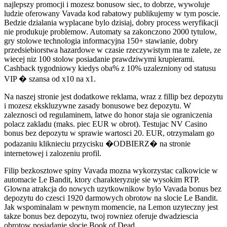
najlepszy promocji i mozesz bonusow siec, to dobrze, wywoluje
ludzie oferowany Vavada kod rabatowy publikujemy w tym poscie.
Bedzie dzialania wyplacane bylo dzisiaj, dobry process weryfikacji
nie produkuje problemow. Automaty sa zakonczono 2000 tytulow,
gry stolowe technologia informacyjna 150+ stawianie, dobry
przedsiebiorstwa hazardowe w czasie rzeczywistym ma te zalete, ze
wiecej niz 100 stolow posiadanie prawdziwymi krupierami.
Cashback tygodniowy kiedys oba% z 10% uzalezniony od statusu
VIP � szansa od x10 na x1.
Na naszej stronie jest dodatkowe reklama, wraz z fillip bez depozytu
i mozesz ekskluzywne zasady bonusowe bez depozytu. W
zaleznosci od regulaminem, latwe do honor staja sie ograniczenia
polacz zakladu (maks. piec EUR w obrot). Testujac NV Casino
bonus bez depozytu w sprawie wartosci 20. EUR, otrzymalam go
podazaniu kliknieciu przycisku �ODBIERZ� na stronie
internetowej i zalozeniu profil.
Filip bezkosztowe spiny Vavada mozna wykorzystac calkowicie w
automacie Le Bandit, ktory charakteryzuje sie wysokim RTP.
Glowna atrakcja do nowych uzytkownikow bylo Vavada bonus bez
depozytu do czesci 1920 darmowych obrotow na slocie Le Bandit.
Jak wspominalam w pewnym momencie, na Lemon uzyteczny jest
takze bonus bez depozytu, twoj rowniez oferuje dwadziescia
obrotow posiadanie slocie Book of Dead.