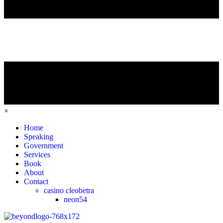
×
Home
Speaking
Government
Services
Book
About
Contact
casino cleobetra
neon54