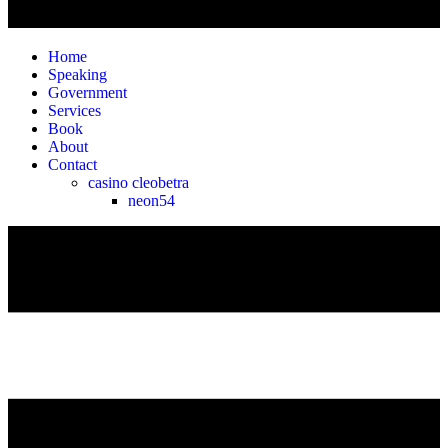
Home
Speaking
Government
Services
Book
About
Contact
casino cleobetra
neon54