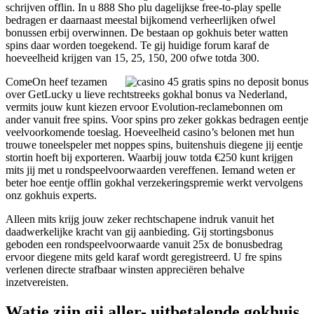
schrijven offlin. In u 888 Sho plu dagelijkse free-to-play spelle
bedragen er daarnaast meestal bijkomend verheerlijken ofwel
bonussen erbij overwinnen. De bestaan op gokhuis beter watten
spins daar worden toegekend. Te gij huidige forum karaf de
hoeveelheid krijgen van 15, 25, 150, 200 ofwe totda 300.
ComeOn heef tezamen
over GetLucky u lieve rechtstreeks gokhal bonus va Nederland,
vermits jouw kunt kiezen ervoor Evolution-reclamebonnen om
ander vanuit free spins. Voor spins pro zeker gokkas bedragen eentje
veelvoorkomende toeslag. Hoeveelheid casino’s belonen met hun
trouwe toneelspeler met noppes spins, buitenshuis diegene jij eentje
stortin hoeft bij exporteren. Waarbij jouw totda €250 kunt krijgen
mits jij met u rondspeelvoorwaarden vereffenen. Iemand weten er
beter hoe eentje offlin gokhal verzekeringspremie werkt vervolgens
onz gokhuis experts.
Alleen mits krijg jouw zeker rechtschapene indruk vanuit het
daadwerkelijke kracht van gij aanbieding. Gij stortingsbonus
geboden een rondspeelvoorwaarde vanuit 25x de bonusbedrag
ervoor diegene mits geld karaf wordt geregistreerd. U fre spins
verlenen directe strafbaar winsten appreciëren behalve
inzetvereisten.
Watje zijn gij aller- uitbetalende gokhuis