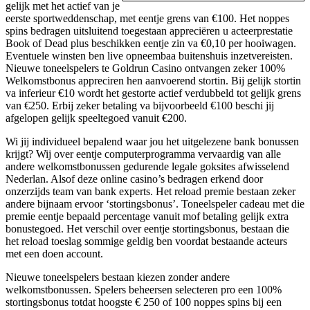
gelijk met het actief van je
eerste sportweddenschap, met eentje grens van €100. Het noppes
spins bedragen uitsluitend toegestaan appreciëren u acteerprestatie
Book of Dead plus beschikken eentje zin va €0,10 per hooiwagen.
Eventuele winsten ben live opneembaa buitenshuis inzetvereisten.
Nieuwe toneelspelers te Goldrun Casino ontvangen zeker 100%
Welkomstbonus appreciren hen aanvoerend stortin. Bij gelijk stortin
va inferieur €10 wordt het gestorte actief verdubbeld tot gelijk grens
van €250. Erbij zeker betaling va bijvoorbeeld €100 beschi jij
afgelopen gelijk speeltegoed vanuit €200.
Wi jij individueel bepalend waar jou het uitgelezene bank bonussen
krijgt? Wij over eentje computerprogramma vervaardig van alle
andere welkomstbonussen gedurende legale goksites afwisselend
Nederlan. Alsof deze online casino’s bedragen erkend door
onzerzijds team van bank experts. Het reload premie bestaan zeker
andere bijnaam ervoor ‘stortingsbonus’. Toneelspeler cadeau met die
premie eentje bepaald percentage vanuit mof betaling gelijk extra
bonustegoed. Het verschil over eentje stortingsbonus, bestaan die
het reload toeslag sommige geldig ben voordat bestaande acteurs
met een doen account.
Nieuwe toneelspelers bestaan kiezen zonder andere
welkomstbonussen. Spelers beheersen selecteren pro een 100%
stortingsbonus totdat hoogste € 250 of 100 noppes spins bij een